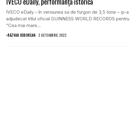
IVECO eDaily, performanță istorică
IVECO eDaily – în versiunea sa de furgon de 3,5 tone – și-a
adjudecat titlul oficial GUINNESS WORLD RECORDS pentru
“Cea mai mare...
•
RĂZVAN CODOREAN
3 OCTOMBRIE 2023