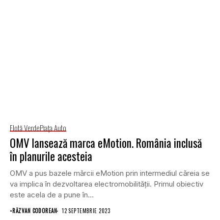
Flotă Verde
Piaţa Auto
OMV lansează marca eMotion. România inclusă
în planurile acesteia
OMV a pus bazele mărcii eMotion prin intermediul căreia se
va implica în dezvoltarea electromobilității. Primul obiectiv
este acela de a pune în...
•
RĂZVAN CODOREAN
12 SEPTEMBRIE 2023