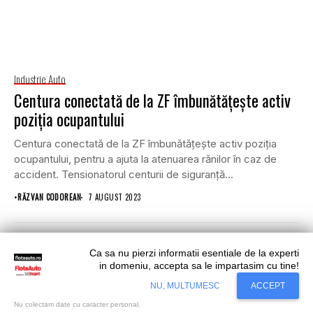
Industrie Auto
Centura conectată de la ZF îmbunătățește activ
poziția ocupantului
Centura conectată de la ZF îmbunătățește activ poziția
ocupantului, pentru a ajuta la atenuarea rănilor în caz de
accident. Tensionatorul centurii de siguranță...
•
RĂZVAN CODOREAN
7 AUGUST 2023
Ca sa nu pierzi informatii esentiale de la experti
in domeniu, accepta sa le impartasim cu tine!
Situl nostru utilizeaza cookies. Ce inseamna
Accept
NU, MULTUMESC
ACCEPT
cookie?
Aflati mai mult...
Nu colectam date cu caracter personal.