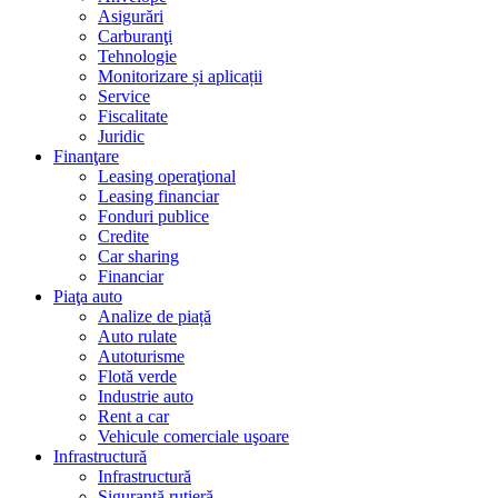
Asigurări
Carburanţi
Tehnologie
Monitorizare și aplicații
Service
Fiscalitate
Juridic
Finanţare
Leasing operaţional
Leasing financiar
Fonduri publice
Credite
Car sharing
Financiar
Piaţa auto
Analize de piață
Auto rulate
Autoturisme
Flotă verde
Industrie auto
Rent a car
Vehicule comerciale uşoare
Infrastructură
Infrastructură
Siguranţă rutieră