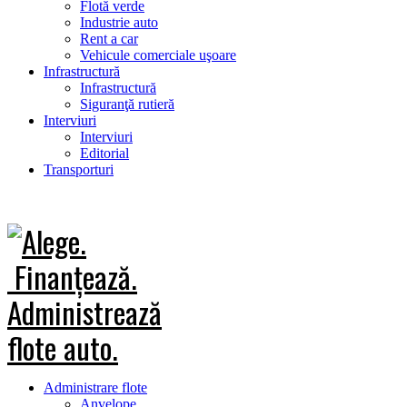
Flotă verde
Industrie auto
Rent a car
Vehicule comerciale uşoare
Infrastructură
Infrastructură
Siguranţă rutieră
Interviuri
Interviuri
Editorial
Transporturi
Administrare flote
Anvelope