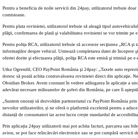
Pentru a beneficia de noile servicii din 24pay, utilizatorul trebuie doar 
comisioane.
Pentru plata rovinietei, utilizatorul trebuie să aleagă tipul autovehiculu
plăţii, confirmarea de plată şi valabilitatea rovinietei se vor trimite pe
Pentru polița RCA, utilizatorul trebuie să acceseze secţiunea „RCA şi 
informaţiilor despre vehicul. Urmează completarea datei de începere şi a 
ofertei dorite şi efectuarea plăţii, poliţa RCA este emisă şi trimisă pe e-
Utku Ogrendil, CEO PayPoint România şi 24pay: „Taxele auto reprezintă 
doresc să poată achita contravaloarea rovinietei direct din aplicaţie. 
Obsidian Broker. Avem constant în vedere adăugarea în aplicație a unor s
adevărat necesare milioanelor de şoferi din România, pe care îi aşteptă
„Suntem onorați să dezvoltăm parteneriatul cu PayPoint România prin ap
nevoilor utilizatorilor, și ne oferă o platformă excelentă pentru a aduce
distanță de consumatori iar acest lucru crește standardul de accesibilita
Prin aplicația 24pay utilizatorii mai pot achita facturi, parcarea sau bi
avion, se pot face reîncărcări electronice sau se pot cumpără servicii d