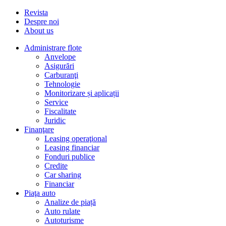
Revista
Despre noi
About us
Administrare flote
Anvelope
Asigurări
Carburanţi
Tehnologie
Monitorizare și aplicații
Service
Fiscalitate
Juridic
Finanţare
Leasing operaţional
Leasing financiar
Fonduri publice
Credite
Car sharing
Financiar
Piaţa auto
Analize de piață
Auto rulate
Autoturisme