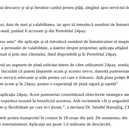
să descarce și să-şi înroleze cardul pentru plăţi, alegând apoi serviciul do
lui, data de start şi valabilitatea, iar apoi să introducă numărul de înmatr
 e-mail, putând fi accesate şi din Portofelul 24pay.
taxe auto” din aplicaţie şi să introducă numărul de înmatriculare al maşi
perioadei de valabilitate, a datelor despre proprietar, aplicaţia afişând 
mail si prin sms clientului, fiind disponibilă şi în Portofelul 24pay.
un segment de plată solicitat intens de către utilizatorii 24pay, sondaj
Ne bucurăm că putem răspunde acum şi acestor nevoi, datorită parteneriat
ervicii relevante și utile pentru cei care o folosesc. Atât plata poliței 
m acum şi în 24pay, pentru o experienţă de plată sigură şi rapidă”.
licația 24pay. Acest parteneriat consolidează obiectivele strategice al
 expertiza noastră în beneficiul acestora. Atât rovinietele cât și asigurări
te și flexibilitate pe care ni-l dorim.”, a declarat Dl. Salathé Hansjűrg, 
letele pentru transportul în comun în 18 orașe din țară. De asemenea, din a
e entertainment. Aplicația are peste 1,6 milioane de descărcări.