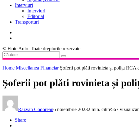
Interviuri
Interviuri
Editorial
Transporturi
© Flote Auto. Toate drepturile rezervate.
Home
Miscellanea
Financiar
Şoferii pot plăti rovinieta și polița RCA 
Şoferii pot plăti rovinieta și po
Răzvan Codorean
6 noiembrie 2023
2 min. citire
567 vizualizăr
Share