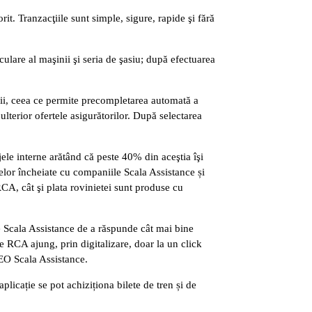
rit. Tranzacţiile sunt simple, sigure, rapide şi fără
iculare al maşinii şi seria de şasiu; după efectuarea
nii, ceea ce permite precompletarea automată a
ulterior ofertele asigurătorilor. După selectarea
ele interne arătând că peste 40% din aceştia îşi
elor încheiate cu companiile Scala Assistance și
RCA, cât şi plata rovinietei sunt produse cu
e Scala Assistance de a răspunde cât mai bine
le RCA ajung, prin digitalizare, doar la un click
CEO Scala Assistance.
plicație se pot achiziționa bilete de tren și de