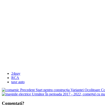
24pay
RCA
taxe auto
Precedent
Start pentru construcția Variantei Ocolitoare 
Următor
În perioada 2017 - 2022, comerțul cu mași
Comentați?