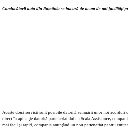
Conducătorii auto din România se bucură de acum de noi facilități prin
Aceste două servicii sunt posibile datorită semnării unor noi acorduri 
direct în aplicaţie datorită parteneriatului cu Scala Assistance, compan
mai facil şi rapid, compania anunţând un nou parteneriat pentru emite