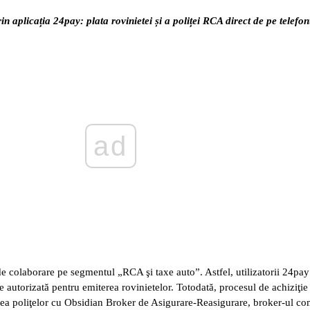
 aplicația 24pay: plata rovinietei și a poliței RCA direct de pe telefon
ad
de colaborare pe segmentul „RCA şi taxe auto”. Astfel, utilizatorii 24pa
ie autorizată pentru emiterea rovinietelor. Totodată, procesul de achiziţie
rea poliţelor cu Obsidian Broker de Asigurare-Reasigurare, broker-ul co