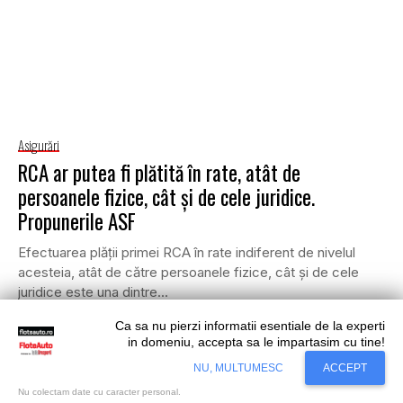
Asigurări
RCA ar putea fi plătită în rate, atât de
persoanele fizice, cât și de cele juridice.
Propunerile ASF
Efectuarea plății primei RCA în rate indiferent de nivelul
acesteia, atât de către persoanele fizice, cât și de cele
juridice este una dintre...
•
ADA ȘTEFAN
19 IANUARIE 2024
Ca sa nu pierzi informatii esentiale de la experti
in domeniu, accepta sa le impartasim cu tine!
Situl nostru utilizeaza cookies. Ce inseamna
Accept
NU, MULTUMESC
ACCEPT
cookie?
Aflati mai mult...
Nu colectam date cu caracter personal.