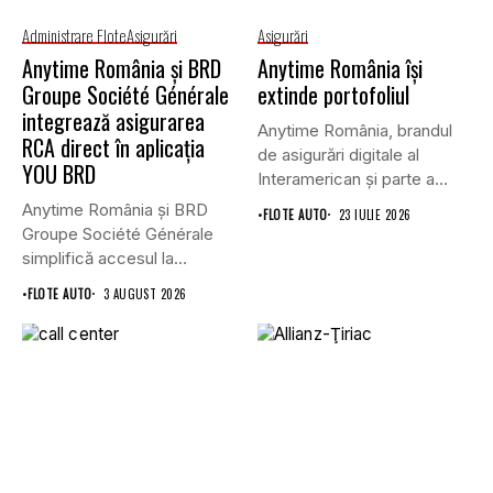
Administrare Flote
Asigurări
Asigurări
Anytime România și BRD
Anytime România își
Groupe Société Générale
extinde portofoliul
integrează asigurarea
Anytime România, brandul
RCA direct în aplicația
de asigurări digitale al
YOU BRD
Interamerican și parte a
Grupului...
Anytime România și BRD
•
FLOTE AUTO
23 IULIE 2026
Groupe Société Générale
simplifică accesul la
asigurările auto...
•
FLOTE AUTO
3 AUGUST 2026