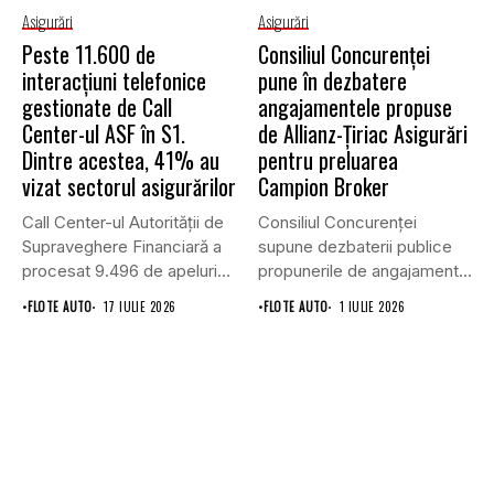
Asigurări
Asigurări
Peste 11.600 de
Consiliul Concurenţei
interacțiuni telefonice
pune în dezbatere
gestionate de Call
angajamentele propuse
Center-ul ASF în S1.
de Allianz-Ţiriac Asigurări
Dintre acestea, 41% au
pentru preluarea
vizat sectorul asigurărilor
Campion Broker
Call Center-ul Autorității de
Consiliul Concurenţei
Supraveghere Financiară a
supune dezbaterii publice
procesat 9.496 de apeluri
propunerile de angajamente
primite...
formulate de Allianz-Ţiriac
•
FLOTE AUTO
17 IULIE 2026
•
FLOTE AUTO
1 IULIE 2026
Asigurări...