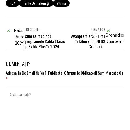
RCA
Tarife De Referință
Vitrina
PRECEDENT
URMĂTOR
Cum se modifică
Avanpremieră. Prima
programele Rabla Clasic
întâlnire cu INEOS
și Rabla Plus în 2024
Grenadier
Quartermaster
COMENTAȚI?
Adresa Ta De Email Nu Va Fi Publicată.
Câmpurile Obligatorii Sunt Marcate Cu
*