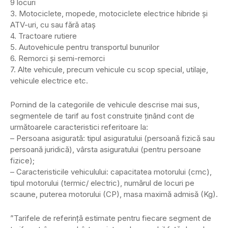
9 locuri
3. Motociclete, mopede, motociclete electrice hibride și
ATV-uri, cu sau fără ataș
4. Tractoare rutiere
5. Autovehicule pentru transportul bunurilor
6. Remorci și semi-remorci
7. Alte vehicule, precum vehicule cu scop special, utilaje,
vehicule electrice etc.
Pornind de la categoriile de vehicule descrise mai sus,
segmentele de tarif au fost construite ținând cont de
următoarele caracteristici referitoare la:
– Persoana asigurată: tipul asiguratului (persoană fizică sau
persoană juridică), vârsta asiguratului (pentru persoane
fizice);
– Caracteristicile vehiculului: capacitatea motorului (cmc),
tipul motorului (termic/ electric), numărul de locuri pe
scaune, puterea motorului (CP), masa maximă admisă (Kg).
”Tarifele de referință estimate pentru fiecare segment de