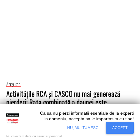
Asigurări
Activitățile RCA și CASCO nu mai generează
pierderi; Rata combinată a daunei este
subunitară
Ca sa nu pierzi informatii esentiale de la experti
in domeniu, accepta sa le impartasim cu tine!
Începând cu anul 2022, activitățile RCA și CASCO par să nu
Situl nostru utilizeaza cookies. Ce inseamna
Accept
mai genereze pierderi, rata combinată a daunei fiind mai
NU, MULTUMESC
ACCEPT
cookie?
Aflati mai mult...
mică de 100%,...
Nu colectam date cu caracter personal.