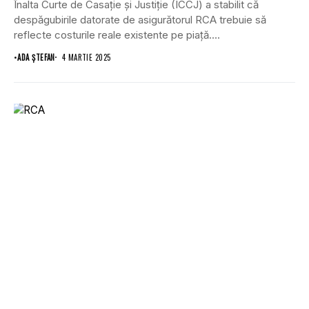
Înalta Curte de Casație și Justiție (ICCJ) a stabilit că
despăgubirile datorate de asigurătorul RCA trebuie să
reflecte costurile reale existente pe piață....
•
ADA ȘTEFAN
4 MARTIE 2025