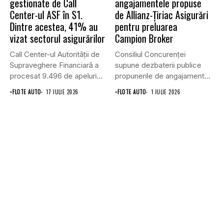
gestionate de Call
angajamentele propuse
Center-ul ASF în S1.
de Allianz-Ţiriac Asigurări
Dintre acestea, 41% au
pentru preluarea
vizat sectorul asigurărilor
Campion Broker
Call Center-ul Autorității de
Consiliul Concurenţei
Supraveghere Financiară a
supune dezbaterii publice
procesat 9.496 de apeluri
propunerile de angajamente
primite...
formulate de Allianz-Ţiriac
•
FLOTE AUTO
17 IULIE 2026
•
FLOTE AUTO
1 IULIE 2026
Asigurări...