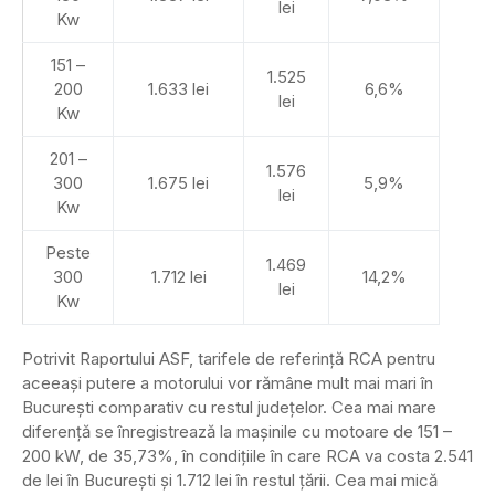
lei
Kw
151 –
1.525
200
1.633 lei
6,6%
lei
Kw
201 –
1.576
300
1.675 lei
5,9%
lei
Kw
Peste
1.469
300
1.712 lei
14,2%
lei
Kw
Potrivit Raportului ASF, tarifele de referință RCA pentru
aceeași putere a motorului vor rămâne mult mai mari în
București comparativ cu restul județelor. Cea mai mare
diferență se înregistrează la mașinile cu motoare de 151 –
200 kW, de 35,73%, în condițiile în care RCA va costa 2.541
de lei în București și 1.712 lei în restul țării. Cea mai mică