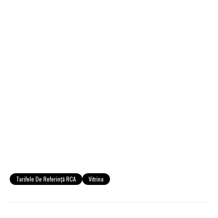
Tarifele De Referință RCA
Vitrina