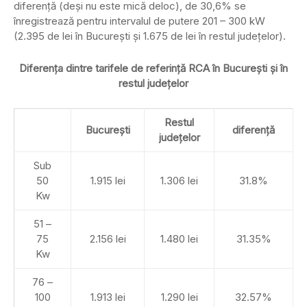
diferență (deși nu este mică deloc), de 30,6% se
înregistrează pentru intervalul de putere 201 – 300 kW
(2.395 de lei în București și 1.675 de lei în restul județelor).
Diferența dintre tarifele de referință RCA în București și în
restul județelor
Restul
București
diferență
județelor
Sub
50
1.915 lei
1.306 lei
31.8%
Kw
51 –
75
2.156 lei
1.480 lei
31.35%
Kw
76 –
100
1.913 lei
1.290 lei
32.57%