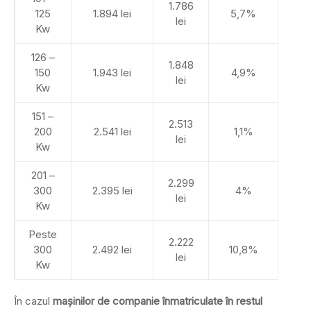
1.786
125
1.894 lei
5,7%
lei
Kw
126 –
1.848
150
1.943 lei
4,9%
lei
Kw
151 –
2.513
200
2.541 lei
1,1%
lei
Kw
201 –
2.299
300
2.395 lei
4%
lei
Kw
Peste
2.222
300
2.492 lei
10,8%
lei
Kw
În cazul
mașinilor de companie înmatriculate în restul