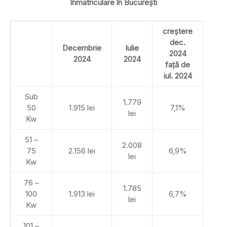
înmatriculare în București
creștere
dec.
Decembrie
Iulie
2024
2024
2024
față de
iul. 2024
Sub
1.779
50
1.915 lei
7,1%
lei
Kw
51 –
2.008
75
2.156 lei
6,9%
lei
Kw
76 –
1.785
100
1.913 lei
6,7%
lei
Kw
101 –