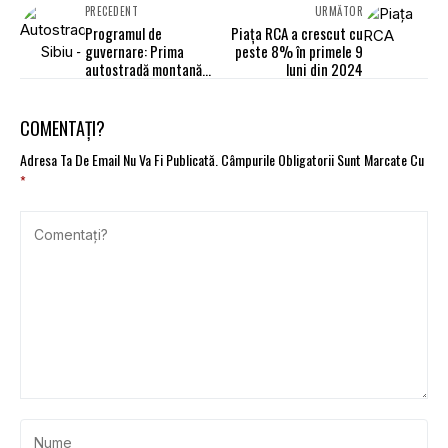
PRECEDENT
URMĂTOR
Programul de
Piața RCA a crescut cu
guvernare: Prima
peste 8% în primele 9
autostradă montană
luni din 2024
care va traversa
Carpaţi va fi construită
până în 2028
COMENTAȚI?
Adresa Ta De Email Nu Va Fi Publicată.
Câmpurile Obligatorii Sunt Marcate Cu
*