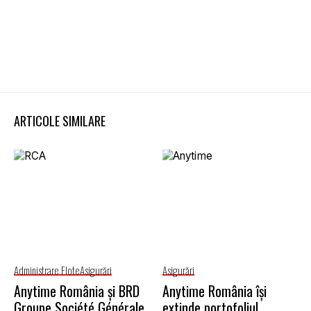
ARTICOLE SIMILARE
Administrare Flote
Asigurări
Asigurări
Anytime România și BRD
Anytime România își
Groupe Société Générale
extinde portofoliul