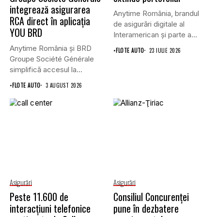
integrează asigurarea
Anytime România, brandul
RCA direct în aplicația
de asigurări digitale al
YOU BRD
Interamerican și parte a
Grupului...
Anytime România și BRD
•
FLOTE AUTO
23 IULIE 2026
Groupe Société Générale
simplifică accesul la
asigurările auto...
•
FLOTE AUTO
3 AUGUST 2026
Asigurări
Asigurări
Peste 11.600 de
Consiliul Concurenţei
interacțiuni telefonice
pune în dezbatere