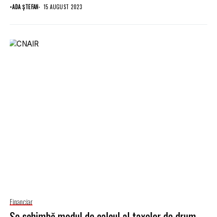
•
ADA ȘTEFAN
15 AUGUST 2023
Financiar
Se schimbă modul de calcul al taxelor de drum.