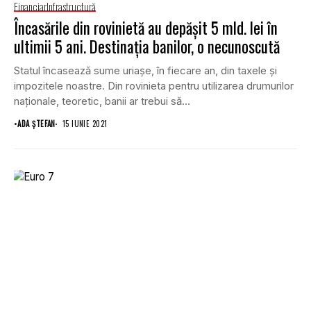
Financiar
Infrastructură
Încasările din rovinietă au depăşit 5 mld. lei în
ultimii 5 ani. Destinația banilor, o necunoscută
Statul încasează sume uriaşe, în fiecare an, din taxele şi
impozitele noastre. Din rovinieta pentru utilizarea drumurilor
naţionale, teoretic, banii ar trebui să...
•
ADA ȘTEFAN
15 IUNIE 2021