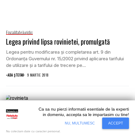
Fiscalitate
Juridic
Legea privind lipsa rovinietei, promulgată
Legea pentru modificarea şi completarea art. 9 din
Ordonanţa Guvernului nr. 15/2002 privind aplicarea tarifului
de utilizare şi a tarifului de trecere pe...
•
ADA ȘTEFAN
9 MARTIE 2018
Ca sa nu pierzi informatii esentiale de la experti
in domeniu, accepta sa le impartasim cu tine!
Situl nostru utilizeaza cookies. Ce inseamna
Accept
NU, MULTUMESC
ACCEPT
cookie?
Aflati mai mult...
Nu colectam date cu caracter personal.