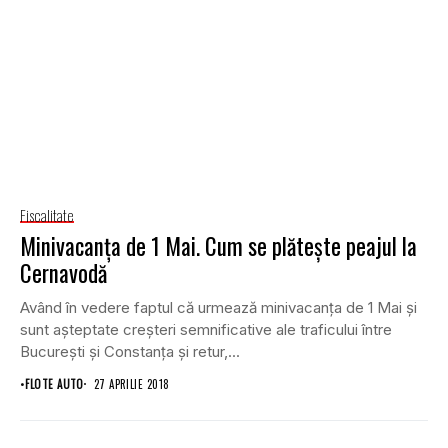
Fiscalitate
Minivacanţa de 1 Mai. Cum se plăteşte peajul la
Cernavodă
Având în vedere faptul că urmează minivacanţa de 1 Mai şi
sunt aşteptate creşteri semnificative ale traficului între
Bucureşti şi Constanţa şi retur,...
•
FLOTE AUTO
27 APRILIE 2018