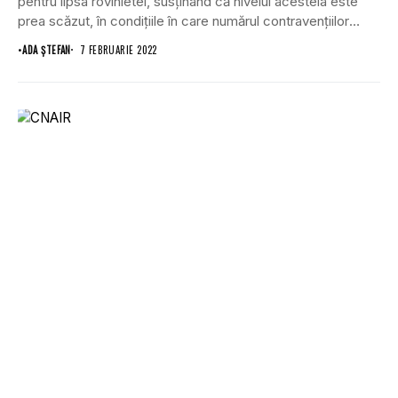
pentru lipsa rovinietei, susținând că nivelul acesteia este
prea scăzut, în condițiile în care numărul contravențiilor
pentru...
•
ADA ȘTEFAN
7 FEBRUARIE 2022