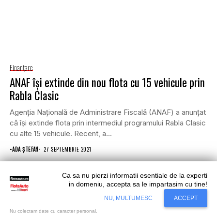
Finanţare
ANAF își extinde din nou flota cu 15 vehicule prin
Rabla Clasic
Agenția Națională de Administrare Fiscală (ANAF) a anunțat
că își extinde flota prin intermediul programului Rabla Clasic
cu alte 15 vehicule. Recent, a...
•
ADA ȘTEFAN
27 SEPTEMBRIE 2021
Ca sa nu pierzi informatii esentiale de la experti
in domeniu, accepta sa le impartasim cu tine!
Situl nostru utilizeaza cookies. Ce inseamna
Accept
NU, MULTUMESC
ACCEPT
cookie?
Aflati mai mult...
Nu colectam date cu caracter personal.