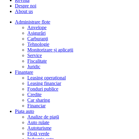
Revista
Despre noi
About us
Administrare flote
Anvelope
Asigurări
Carburanţi
Tehnologie
Monitorizare și aplicații
Service
Fiscalitate
Juridic
Finanţare
Leasing operaţional
Leasing financiar
Fonduri publice
Credite
Car sharing
Financiar
Piaţa auto
Analize de piață
Auto rulate
Autoturisme
Flotă verde