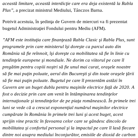
această limitare, această interdicţie care era deja existentă la Rabla
Plus”
, a precizat ministrul Mediului, Tánczos Barna.
Potrivit acestuia, în şedinţa de Guvern de miercuri va fi prezentat
bugetul Administraţiei Fondului pentru Mediu (AFM).
”AFM este instituţia care finanţează Rabla Clasic şi Rabla Plus, sunt
programele prin care ministerul îşi doreşte ca parcul auto din
România să fie reînnoit, îşi doreşte ca mobilitatea să fie în linie cu
tendinţele europene şi mondiale. Ne dorim ca viitorul pe care îl
pregătim pentru copiii noştri să fie unul mai curat, oraşele noastre
să fie mai puţin poluate, aerul din Bucureşti şi din toate oraşele ţării
să fie mai puţin poluate. Bugetul pe care îl prezentăm astăzi în
Guvern are un buget dublu pentru maşinile electrice faţă de 2020. A
fost o decizie prin care am venit în întâmpinarea tendinţelor
internaţionale şi tenndinţelor de pe piaţa românească. În primele trei
luni se vede că a crescut exponenţial numărul maşinilor electrice
cumpărate în România în primele trei luni şi acest buget, acest
sprijin vine practic în favoarea celor care se gândesc dincolo de
mobilitatea şi confortul personal şi la impactul pe care îl lasă fiecare
dintre noi asupra mediului înconjurător, emisiile de dioxid de carbon