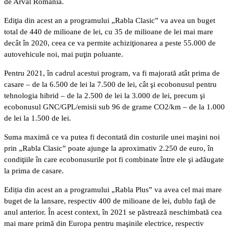
de Arval România.
Ediţia din acest an a programului „Rabla Clasic” va avea un buget
total de 440 de milioane de lei, cu 35 de milioane de lei mai mare
decât în 2020, ceea ce va permite achiziţionarea a peste 55.000 de
autovehicule noi, mai puţin poluante.
Pentru 2021, în cadrul acestui program, va fi majorată atât prima de
casare – de la 6.500 de lei la 7.500 de lei, cât şi ecobonusul pentru
tehnologia hibrid – de la 2.500 de lei la 3.000 de lei, precum şi
ecobonusul GNC/GPL/emisii sub 96 de grame CO2/km – de la 1.000
de lei la 1.500 de lei.
Suma maximă ce va putea fi decontată din costurile unei maşini noi
prin „Rabla Clasic” poate ajunge la aproximativ 2.250 de euro, în
condiţiile în care ecobonusurile pot fi combinate între ele şi adăugate
la prima de casare.
Ediția din acest an a programului „Rabla Plus” va avea cel mai mare
buget de la lansare, respectiv 400 de milioane de lei, dublu faţă de
anul anterior. În acest context, în 2021 se păstrează neschimbată cea
mai mare primă din Europa pentru maşinile electrice, respectiv