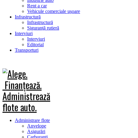
Industrie auto
Rent a car
Vehicule comerciale uşoare
Infrastructură
Infrastructură
Siguranţă rutieră
Interviuri
Interviuri
Editorial
Transporturi
Administrare flote
Anvelope
Asigurări
Carburanţi