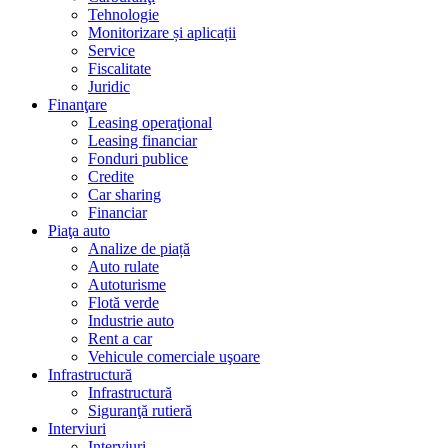
Tehnologie
Monitorizare și aplicații
Service
Fiscalitate
Juridic
Finanţare
Leasing operaţional
Leasing financiar
Fonduri publice
Credite
Car sharing
Financiar
Piaţa auto
Analize de piață
Auto rulate
Autoturisme
Flotă verde
Industrie auto
Rent a car
Vehicule comerciale uşoare
Infrastructură
Infrastructură
Siguranţă rutieră
Interviuri
Interviuri