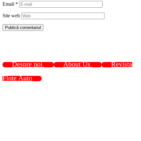
Email
*
Site web
Despre noi
About Us
Revista
Flote Auto