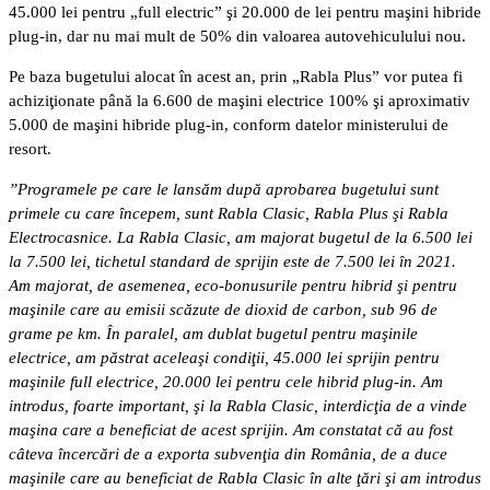
45.000 lei pentru „full electric” şi 20.000 de lei pentru maşini hibride
plug-in, dar nu mai mult de 50% din valoarea autovehiculului nou.
Pe baza bugetului alocat în acest an, prin „Rabla Plus” vor putea fi
achiziţionate până la 6.600 de maşini electrice 100% şi aproximativ
5.000 de maşini hibride plug-in, conform datelor ministerului de
resort.
”Programele pe care le lansăm după aprobarea bugetului sunt
primele cu care începem, sunt Rabla Clasic, Rabla Plus şi Rabla
Electrocasnice. La Rabla Clasic, am majorat bugetul de la 6.500 lei
la 7.500 lei, tichetul standard de sprijin este de 7.500 lei în 2021.
Am majorat, de asemenea, eco-bonusurile pentru hibrid şi pentru
maşinile care au emisii scăzute de dioxid de carbon, sub 96 de
grame pe km. În paralel, am dublat bugetul pentru maşinile
electrice, am păstrat aceleaşi condiţii, 45.000 lei sprijin pentru
maşinile full electrice, 20.000 lei pentru cele hibrid plug-in. Am
introdus, foarte important, şi la Rabla Clasic, interdicţia de a vinde
maşina care a beneficiat de acest sprijin. Am constatat că au fost
câteva încercări de a exporta subvenţia din România, de a duce
maşinile care au beneficiat de Rabla Clasic în alte ţări şi am introdus