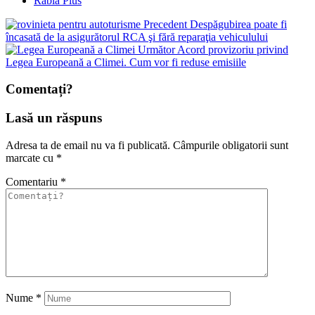
Rabla Plus
Precedent
Despăgubirea poate fi
încasată de la asigurătorul RCA şi fără reparaţia vehiculului
Următor
Acord provizoriu privind
Legea Europeană a Climei. Cum vor fi reduse emisiile
Comentați?
Lasă un răspuns
Adresa ta de email nu va fi publicată.
Câmpurile obligatorii sunt
marcate cu
*
Comentariu
*
Nume
*