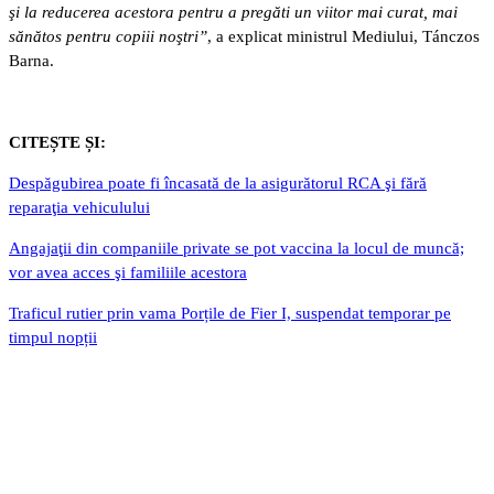
şi la reducerea acestora pentru a pregăti un viitor mai curat, mai
sănătos pentru copiii noştri”
, a explicat ministrul Mediului, Tánczos
Barna.
CITEȘTE ȘI:
Despăgubirea poate fi încasată de la asigurătorul RCA şi fără
reparaţia vehiculului
Angajaţii din companiile private se pot vaccina la locul de muncă;
vor avea acces şi familiile acestora
Traficul rutier prin vama Porțile de Fier I, suspendat temporar pe
timpul nopții