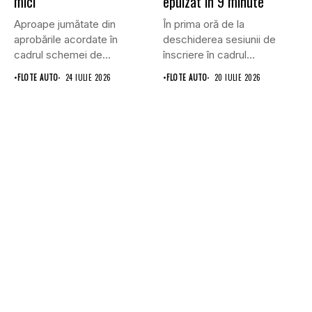
mici
epuizat în 9 minute
Aproape jumătate din
În prima oră de la
aprobările acordate în
deschiderea sesiunii de
cadrul schemei de
înscriere în cadrul
subvenționare a
Programului...
•
FLOTE AUTO
24 IULIE 2026
•
FLOTE AUTO
20 IULIE 2026
vehiculelor...