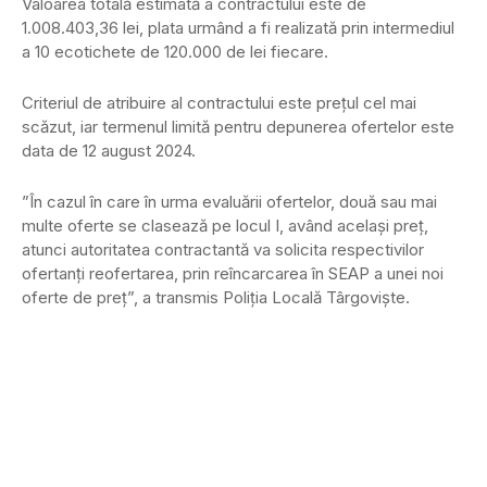
Valoarea totală estimată a contractului este de
1.008.403,36 lei, plata urmând a fi realizată prin intermediul
a 10 ecotichete de 120.000 de lei fiecare.
Criteriul de atribuire al contractului este prețul cel mai
scăzut, iar termenul limită pentru depunerea ofertelor este
data de 12 august 2024.
”În cazul în care în urma evaluării ofertelor, două sau mai
multe oferte se clasează pe locul I, având același preț,
atunci autoritatea contractantă va solicita respectivilor
ofertanți reofertarea, prin reîncarcarea în SEAP a unei noi
oferte de preț”, a transmis Poliția Locală Târgoviște.