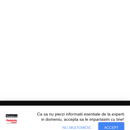
Ca sa nu pierzi informatii esentiale de la experti
in domeniu, accepta sa le impartasim cu tine!
Situl nostru utilizeaza cookies. Ce inseamna
© Flote Auto. Toate drepturile rezervate.
Accept
NU, MULTUMESC
ACCEPT
cookie?
Aflati mai mult...