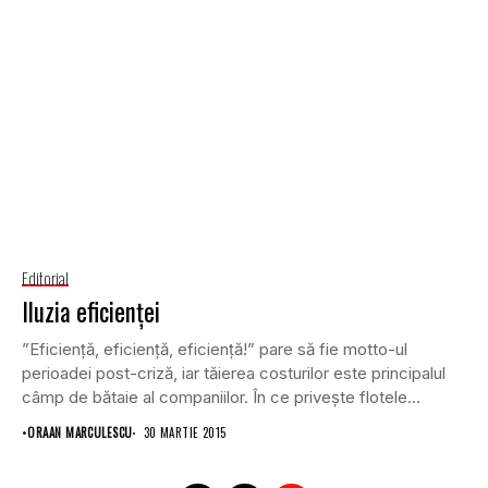
Editorial
Iluzia eficienței
”Eficiență, eficiență, eficiență!” pare să fie motto-ul
perioadei post-criză, iar tăierea costurilor este principalul
câmp de bătaie al companiilor. În ce privește flotele...
•
ORAAN MARCULESCU
30 MARTIE 2015