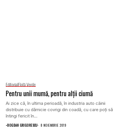
Editorial
Flotă Verde
Pentru unii mumă, pentru alții ciumă
Ai zice că, în ultima perioadă, în industria auto câinii
distribuie cu dărnicie covrigi din coadă, cu care poți să
întingi fericit în...
•
BOGDAN GRIGORESCU
8 NOIEMBRIE 2019