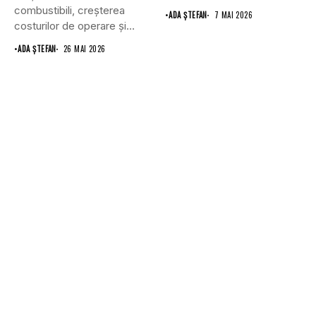
gestionarea flotei auto la...
combustibili, creșterea
•
ADA ȘTEFAN
7 MAI 2026
costurilor de operare și
noile reglementări
•
ADA ȘTEFAN
26 MAI 2026
sporesc...