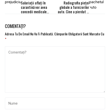
Salariații aflați în
Radiografia pieţei
carantină vor avea
globale a furnizorilor
concedii medicale
auto. Cine a pierdut şi
plătite, chiar dacă ele
cine a câştigat în
se vor suprapune
pandemie
COMENTAȚI?
Adresa Ta De Email Nu Va Fi Publicată.
Câmpurile Obligatorii Sunt Marcate Cu
*