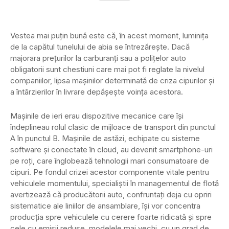
Vestea mai puţin bună este că, în acest moment, luminiţa
de la capătul tunelului de abia se întrezăreşte. Dacă
majorara preţurilor la carburanţi sau a poliţelor auto
obligatorii sunt chestiuni care mai pot fi reglate la nivelul
companiilor, lipsa maşinilor determinată de criza cipurilor şi
a întârzierilor în livrare depăşeşte voinţa acestora.
Maşinile de ieri erau dispozitive mecanice care îşi
îndeplineau rolul clasic de mijloace de transport din punctul
A în punctul B. Maşinile de astăzi, echipate cu sisteme
software şi conectate în cloud, au devenit smartphone-uri
pe roţi, care înglobează tehnologii mari consumatoare de
cipuri. Pe fondul crizei acestor componente vitale pentru
vehiculele momentului, specialiştii în managementul de flotă
avertizează că producătorii auto, confruntaţi deja cu opriri
sistematice ale liniilor de ansamblare, îşi vor concentra
producţia spre vehiculele cu cerere foarte ridicată şi spre
cele cu emisii reduse, modelele mai vechi, cu un grad de