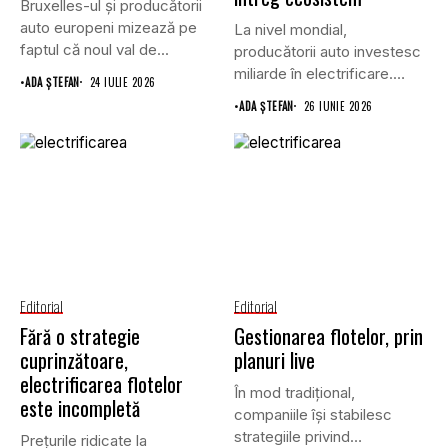
Bruxelles-ul și producătorii
auto europeni mizează pe
La nivel mondial,
faptul că noul val de...
producătorii auto investesc
miliarde în electrificare.
•
ADA ȘTEFAN
24 IULIE 2026
Provocarea inginerească
•
ADA ȘTEFAN
26 IUNIE 2026
este...
Editorial
Editorial
Fără o strategie
Gestionarea flotelor, prin
cuprinzătoare,
planuri live
electrificarea flotelor
În mod tradițional,
este incompletă
companiile își stabilesc
strategiile privind
Prețurile ridicate la