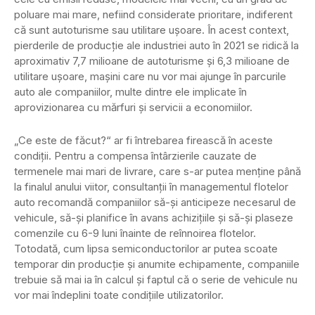
poluare mai mare, nefiind considerate prioritare, indiferent
că sunt autoturisme sau utilitare uşoare. În acest context,
pierderile de producţie ale industriei auto în 2021 se ridică la
aproximativ 7,7 milioane de autoturisme şi 6,3 milioane de
utilitare uşoare, maşini care nu vor mai ajunge în parcurile
auto ale companiilor, multe dintre ele implicate în
aprovizionarea cu mărfuri şi servicii a economiilor.
„Ce este de făcut?“ ar fi întrebarea firească în aceste
condiții. Pentru a compensa întârzierile cauzate de
termenele mai mari de livrare, care s-ar putea menţine până
la finalul anului viitor, consultanţii în managementul flotelor
auto recomandă companiilor să-şi anticipeze necesarul de
vehicule, să-şi planifice în avans achiziţiile şi să-şi plaseze
comenzile cu 6-9 luni înainte de reînnoirea flotelor.
Totodată, cum lipsa semiconductorilor ar putea scoate
temporar din producţie și anumite echipamente, companiile
trebuie să mai ia în calcul și faptul că o serie de vehicule nu
vor mai îndeplini toate condiţiile utilizatorilor.