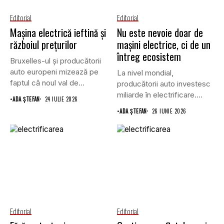
Editorial
Editorial
Mașina electrică ieftină și
Nu este nevoie doar de
războiul prețurilor
mașini electrice, ci de un
întreg ecosistem
Bruxelles-ul și producătorii
auto europeni mizează pe
La nivel mondial,
faptul că noul val de...
producătorii auto investesc
miliarde în electrificare.
•
ADA ȘTEFAN
24 IULIE 2026
Provocarea inginerească
•
ADA ȘTEFAN
26 IUNIE 2026
este...
Editorial
Editorial