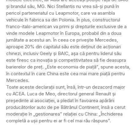
și brandul său, MG. Nici Stellantis nu vrea să-și pună în
pericol parteneriatul cu Leapmotor, care va asambla
vehicule în fabrica sa din Polonia. În plus, constructorul
franco-italo-american va primi și drepturile exclusive de a
vinde modele Leapmotor în Europa, probabil din a doua
jumătate a acestui an. În ceea ce privește Mercedes,
aproape 20% din capitalul său este deținut de acționari
chinezi, inclusiv Geely și BAIC, așa că pentru liderul său
este firesc ca inovația și competitivitatea să fie deasupra
barierelor de preț. „Este economia de piață”, spune acesta,
în contextul în care China este cea mai mare piață pentru
Mercedes.
Toate aceste declarații sunt, însă, într-un dezacord major
cu ACEA. Luca de Meo, directorul general Renault și
președinte al asociației, a pledat în favoarea apărării
producătorilor auto de pe Bătrânul Continent, însă a cerut
moderație în „gestionarea” relației cu China: „Închiderea
completă a ușii pentru ei ar fi cel mai rău răspuns”.