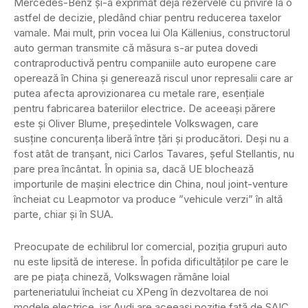
Mercedes-Benz și-a exprimat deja rezervele cu privire la o
astfel de decizie, pledând chiar pentru reducerea taxelor
vamale. Mai mult, prin vocea lui Ola Källenius, constructorul
auto german transmite că măsura s-ar putea dovedi
contraproductivă pentru companiile auto europene care
operează în China și generează riscul unor represalii care ar
putea afecta aprovizionarea cu metale rare, esențiale
pentru fabricarea bateriilor electrice. De aceeași părere
este și Oliver Blume, președintele Volkswagen, care
susține concurența liberă între țări și producători. Deși nu a
fost atât de tranșant, nici Carlos Tavares, șeful Stellantis, nu
pare prea încântat. În opinia sa, dacă UE blochează
importurile de mașini electrice din China, noul joint-venture
încheiat cu Leapmotor va produce ”vehicule verzi” în altă
parte, chiar și în SUA.
Preocupate de echilibrul lor comercial, poziția grupuri auto
nu este lipsită de interese. În pofida dificultăților pe care le
are pe piața chineză, Volkswagen rămâne loial
parteneriatului încheiat cu XPeng în dezvoltarea de noi
modele electrice, iar Audi are aceeași poziție față de SAIC