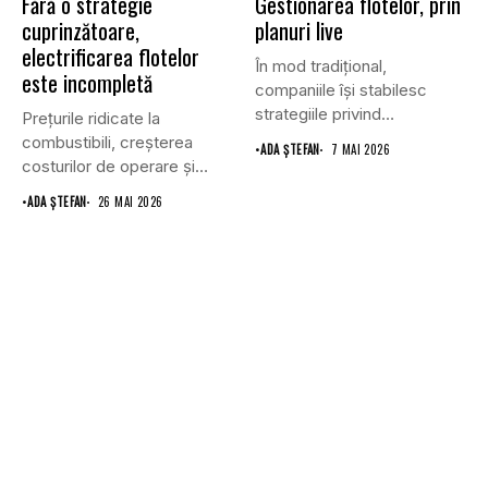
Fără o strategie
Gestionarea flotelor, prin
cuprinzătoare,
planuri live
electrificarea flotelor
În mod tradițional,
este incompletă
companiile își stabilesc
strategiile privind
Prețurile ridicate la
gestionarea flotei auto la...
combustibili, creșterea
•
ADA ȘTEFAN
7 MAI 2026
costurilor de operare și
noile reglementări
•
ADA ȘTEFAN
26 MAI 2026
sporesc...