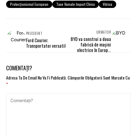
Protecționismul European
Taxe Vamale Import China
Vitrina
URMĂTOR
PRECEDENT
BYD va construi a doua
Ford Courier.
fabrică de mașini
Transportator versatil
electrice în Europa.
Prima, în Ungaria, va
începe producția din
2025
COMENTAȚI?
Adresa Ta De Email Nu Va Fi Publicată.
Câmpurile Obligatorii Sunt Marcate Cu
*