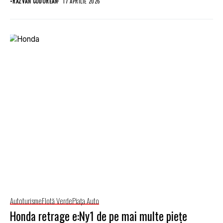
•
RĂZVAN CODOREAN
17 APRILIE 2026
Autoturisme
Flotă Verde
Piaţa Auto
Honda retrage e:Ny1 de pe mai multe piețe