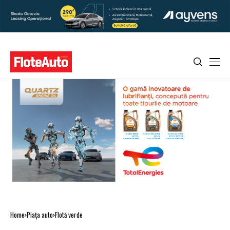
Home
Piaţa auto
Flotă verde