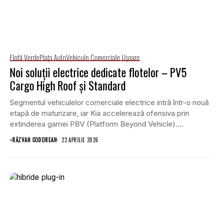
Flotă Verde
Piaţa Auto
Vehicule Comerciale Uşoare
Noi soluții electrice dedicate flotelor – PV5
Cargo High Roof și Standard
Segmentul vehiculelor comerciale electrice intră într-o nouă
etapă de maturizare, iar Kia accelerează ofensiva prin
extinderea gamei PBV (Platform Beyond Vehicle).
Lansarea noilor...
•
RĂZVAN CODOREAN
22 APRILIE 2026