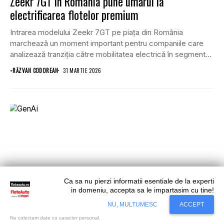
Zeekr 7GT în România pune umărul la
electrificarea flotelor premium
Intrarea modelului Zeekr 7GT pe piața din România
marchează un moment important pentru companiile care
analizează tranziția către mobilitatea electrică în segmentul
premium....
•
RĂZVAN CODOREAN
31 MARTIE 2026
Ca sa nu pierzi informatii esentiale de la experti
in domeniu, accepta sa le impartasim cu tine!
Situl nostru utilizeaza cookies. Ce inseamna
Accept
NU, MULTUMESC
ACCEPT
cookie?
Aflati mai mult...
Nu colectam date cu caracter personal.