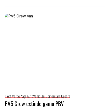
Flotă Verde
Piaţa Auto
Vehicule Comerciale Uşoare
PV5 Crew extinde gama PBV