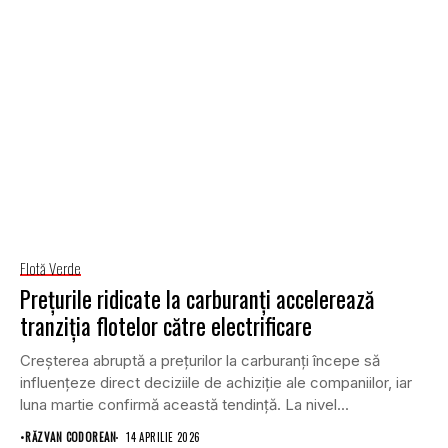
Flotă Verde
Prețurile ridicate la carburanți accelerează
tranziția flotelor către electrificare
Creșterea abruptă a prețurilor la carburanți începe să
influențeze direct deciziile de achiziție ale companiilor, iar
luna martie confirmă această tendință. La nivel...
•
RĂZVAN CODOREAN
14 APRILIE 2026