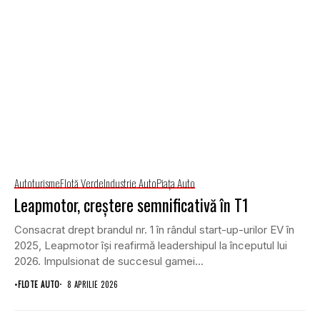
Autoturisme
Flotă Verde
Industrie Auto
Piaţa Auto
Leapmotor, creștere semnificativă în T1
Consacrat drept brandul nr. 1 în rândul start-up-urilor EV în
2025, Leapmotor își reafirmă leadershipul la începutul lui
2026. Impulsionat de succesul gamei...
•
FLOTE AUTO
8 APRILIE 2026