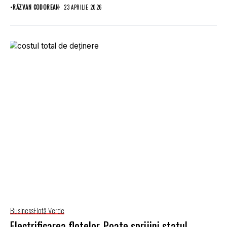
•
RĂZVAN CODOREAN
23 APRILIE 2026
Business
Flotă Verde
Electrificarea flotelor. Poate sprijini statul