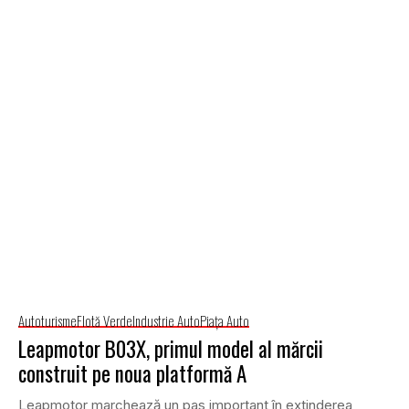
Autoturisme
Flotă Verde
Industrie Auto
Piaţa Auto
Leapmotor B03X, primul model al mărcii
construit pe noua platformă A
Leapmotor marchează un pas important în extinderea