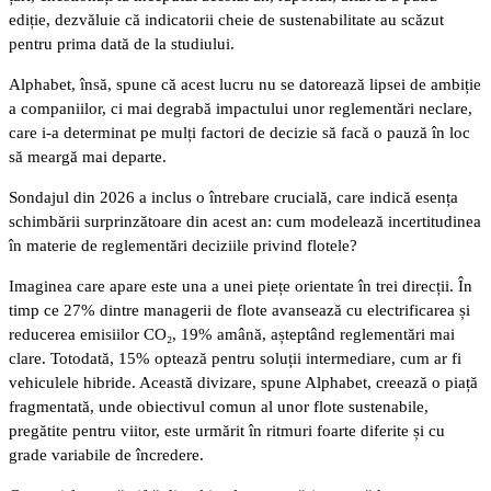
ediție, dezvăluie că indicatorii cheie de sustenabilitate au scăzut
pentru prima dată de la studiului.
Alphabet, însă, spune că acest lucru nu se datorează lipsei de ambiție
a companiilor, ci mai degrabă impactului unor reglementări neclare,
care i-a determinat pe mulți factori de decizie să facă o pauză în loc
să meargă mai departe.
Sondajul din 2026 a inclus o întrebare crucială, care indică esența
schimbării surprinzătoare din acest an: cum modelează incertitudinea
în materie de reglementări deciziile privind flotele?
Imaginea care apare este una a unei piețe orientate în trei direcții. În
timp ce 27% dintre managerii de flote avansează cu electrificarea și
reducerea emisiilor CO₂, 19% amână, așteptând reglementări mai
clare. Totodată, 15% optează pentru soluții intermediare, cum ar fi
vehiculele hibride. Această divizare, spune Alphabet, creează o piață
fragmentată, unde obiectivul comun al unor flote sustenabile,
pregătite pentru viitor, este urmărit în ritmuri foarte diferite și cu
grade variabile de încredere.