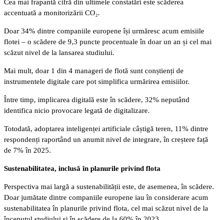
Cea mai frapantă cifră din ultimele constatări este scăderea
accentuată a monitorizării CO₂.
Doar 34% dintre companiile europene își urmăresc acum emisiile
flotei – o scădere de 9,3 puncte procentuale în doar un an și cel mai
scăzut nivel de la lansarea studiului.
Mai mult, doar 1 din 4 manageri de flotă sunt conștienți de
instrumentele digitale care pot simplifica urmărirea emisiilor.
Între timp, implicarea digitală este în scădere, 32% neputând
identifica nicio provocare legată de digitalizare.
Totodată, adoptarea inteligenței artificiale câștigă teren, 11% dintre
respondenți raportând un anumit nivel de integrare, în creștere față
de 7% în 2025.
Sustenabilitatea, inclusă în planurile privind flota
Perspectiva mai largă a sustenabilității este, de asemenea, în scădere.
Doar jumătate dintre companiile europene iau în considerare acum
sustenabilitatea în planurile privind flota, cel mai scăzut nivel de la
începutul studiului și în scădere de la 60% în 2023.