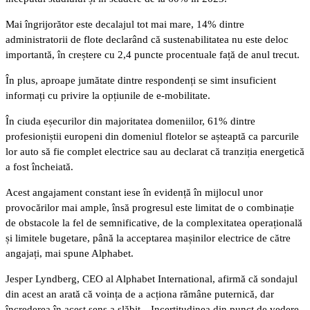
Mai îngrijorător este decalajul tot mai mare, 14% dintre
administratorii de flote declarând că sustenabilitatea nu este deloc
importantă, în creștere cu 2,4 puncte procentuale față de anul trecut.
În plus, aproape jumătate dintre respondenți se simt insuficient
informați cu privire la opțiunile de e-mobilitate.
În ciuda eșecurilor din majoritatea domeniilor, 61% dintre
profesioniștii europeni din domeniul flotelor se așteaptă ca parcurile
lor auto să fie complet electrice sau au declarat că tranziția energetică
a fost încheiată.
Acest angajament constant iese în evidență în mijlocul unor
provocărilor mai ample, însă progresul este limitat de o combinație
de obstacole la fel de semnificative, de la complexitatea operațională
și limitele bugetare, până la acceptarea mașinilor electrice de către
angajați, mai spune Alphabet.
Jesper Lyndberg, CEO al Alphabet International, afirmă că sondajul
din acest an arată că voința de a acționa rămâne puternică, dar
încrederea în acest sens a slăbit. „Incertitudinea din punct de vedere