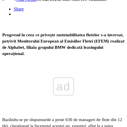
Share
Progresul în ceea ce privește sustenabilitatea flotelor s-a inversat,
potrivit Monitorului European al Emisiilor Flotei (EFEM) realizat
de Alphabet, filiala grupului BMW dedicată leasingului
operațional.
ad
Bazându-se pe răspunsurile a peste 630 de manageri de flote din 12
țări, chestionați la începutul acestui an, raportul, aflat la a patra