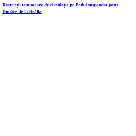
Restricții temporare de circulație pe Podul suspendat peste
Dunăre de la Brăila