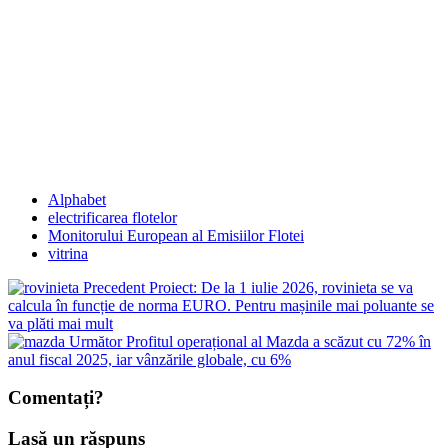
Alphabet
electrificarea flotelor
Monitorului European al Emisiilor Flotei
vitrina
Precedent
Proiect: De la 1 iulie 2026, rovinieta se va
calcula în funcție de norma EURO. Pentru mașinile mai poluante se
va plăti mai mult
Următor
Profitul operațional al Mazda a scăzut cu 72% în
anul fiscal 2025, iar vânzările globale, cu 6%
Comentați?
Lasă un răspuns