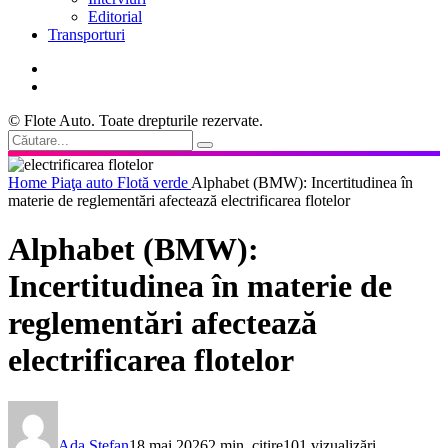
Editorial
Transporturi
© Flote Auto. Toate drepturile rezervate.
Home
Piaţa auto
Flotă verde
Alphabet (BMW): Incertitudinea în
materie de reglementări afectează electrificarea flotelor
Alphabet (BMW):
Incertitudinea în materie de
reglementări afectează
electrificarea flotelor
Ada Ștefan
18 mai 2026
2 min. citire
101 vizualizări