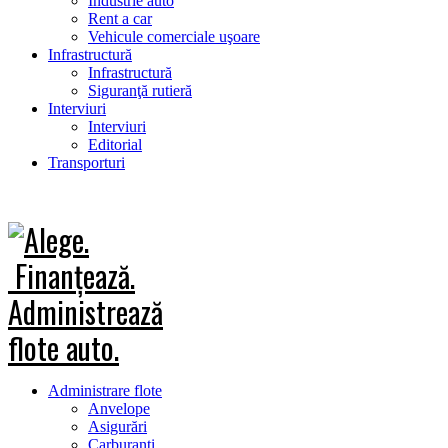
Industrie auto
Rent a car
Vehicule comerciale uşoare
Infrastructură
Infrastructură
Siguranţă rutieră
Interviuri
Interviuri
Editorial
Transporturi
Administrare flote
Anvelope
Asigurări
Carburanţi