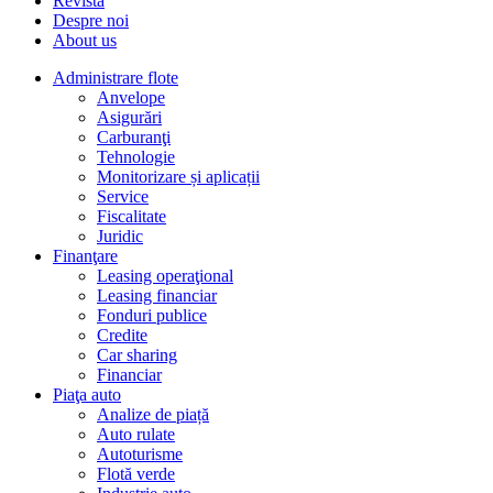
Revista
Despre noi
About us
Administrare flote
Anvelope
Asigurări
Carburanţi
Tehnologie
Monitorizare și aplicații
Service
Fiscalitate
Juridic
Finanţare
Leasing operaţional
Leasing financiar
Fonduri publice
Credite
Car sharing
Financiar
Piaţa auto
Analize de piață
Auto rulate
Autoturisme
Flotă verde