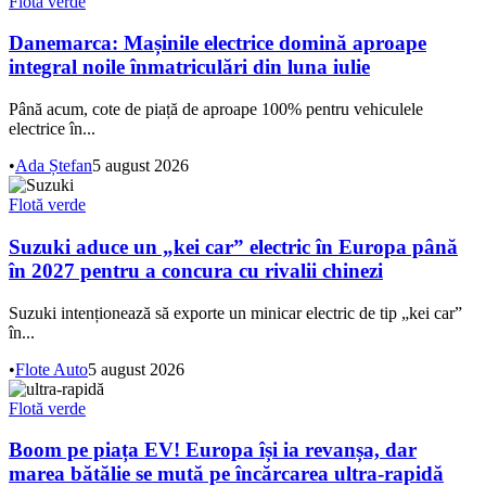
Flotă verde
Danemarca: Mașinile electrice domină aproape
integral noile înmatriculări din luna iulie
Până acum, cote de piață de aproape 100% pentru vehiculele
electrice în...
•
Ada Ștefan
5 august 2026
Flotă verde
Suzuki aduce un „kei car” electric în Europa până
în 2027 pentru a concura cu rivalii chinezi
Suzuki intenționează să exporte un minicar electric de tip „kei car”
în...
•
Flote Auto
5 august 2026
Flotă verde
Boom pe piața EV! Europa își ia revanșa, dar
marea bătălie se mută pe încărcarea ultra-rapidă