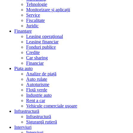
Tehnologie
Monitorizare și aplicații
Service
Fiscalitate
Juridic
Finanţare
Leasing operaţional
Leasing financiar
Fonduri publice
Credite
Car sharing
Financiar
Piaţa auto
Analize de piață
Auto rulate
Autoturisme
Flotă verde
Industrie auto
Rent a car
Vehicule comerciale uşoare
Infrastructură
Infrastructură
Siguranţă rutieră
Interviuri
Interviuri