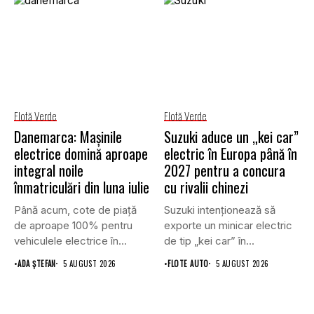
Flotă Verde
Flotă Verde
Danemarca: Mașinile
Suzuki aduce un „kei car”
electrice domină aproape
electric în Europa până în
integral noile
2027 pentru a concura
înmatriculări din luna iulie
cu rivalii chinezi
Până acum, cote de piață
Suzuki intenționează să
de aproape 100% pentru
exporte un minicar electric
vehiculele electrice în...
de tip „kei car” în...
•
ADA ȘTEFAN
5 AUGUST 2026
•
FLOTE AUTO
5 AUGUST 2026