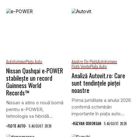
Autoturisme
Piaţa Auto
Analize De Piață
Autoturisme
Flotă Verde
Piaţa Auto
Nissan Qashqai e-POWER
Analiză Autovit.ro: Care
stabilește un record
sunt tendințele pieței
Guinness World
noastre
Records™
Prima jumătate a anului 2026
Nissan a atins o nouă bornă
confirmă schimbări
pentru e-POWER,
importante în piața auto
tehnologia sa hibridă
din...
unică,...
•
RĂZVAN CODOREAN
5 AUGUST 2026
•
FLOTE AUTO
5 AUGUST 2026