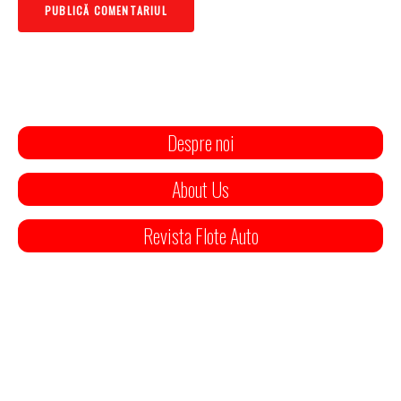
Despre noi
About Us
Revista Flote Auto