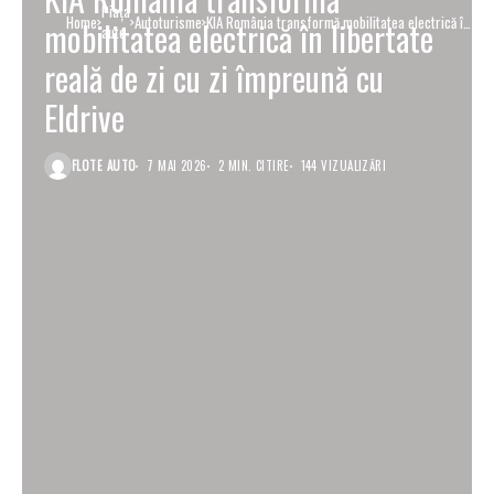
Piaţa
Home
Autoturisme
KIA România transformă mobilitatea electrică în
mobilitatea electrică în libertate
auto
libertate reală de zi cu zi împreună cu Eldrive
reală de zi cu zi împreună cu
Eldrive
FLOTE AUTO
7 MAI 2026
2 MIN. CITIRE
144 VIZUALIZĂRI