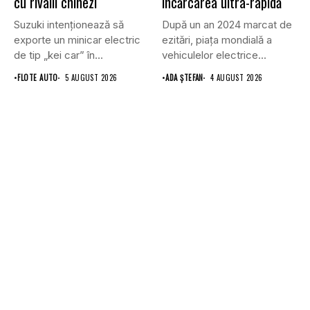
cu rivalii chinezi
încărcarea ultra-rapidă
Suzuki intenționează să
După un an 2024 marcat de
exporte un minicar electric
ezitări, piața mondială a
de tip „kei car” în...
vehiculelor electrice...
•
FLOTE AUTO
5 AUGUST 2026
•
ADA ȘTEFAN
4 AUGUST 2026