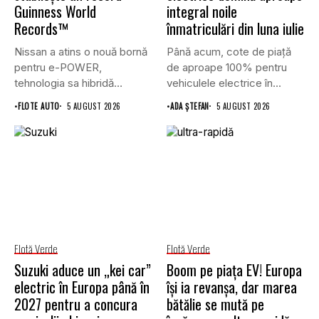
Guinness World
integral noile
Records™
înmatriculări din luna iulie
Nissan a atins o nouă bornă
Până acum, cote de piață
pentru e-POWER,
de aproape 100% pentru
tehnologia sa hibridă
vehiculele electrice în...
unică,...
•
FLOTE AUTO
5 AUGUST 2026
•
ADA ȘTEFAN
5 AUGUST 2026
Flotă Verde
Flotă Verde
Suzuki aduce un „kei car”
Boom pe piața EV! Europa
electric în Europa până în
își ia revanșa, dar marea
2027 pentru a concura
bătălie se mută pe