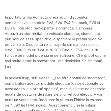
Importatorul Kia Romauto oferă acum discounturi
semnificative la modele EV3, EV4, EV4 Fastback, EV6 și
EV6 GT din stoc participante la promoție. Campania
vizează un stoc limitat de vehicule electrice, identificate
prin serii de șasiu specifice, disponibile la prețuri speciale
de vânzare. Discounturile la mașinile din campanie sunt
între 3900 Euro cu TVA si 20.200 Euro cu TVA inclus, în
funcție de model și versiune de echipare. Clienții pot obține
mai multe detalii în showroom-urile dealerilor Kia din toată
țara.
În același timp, sub sloganul „1 an fără costuri de încărcare”,
cumpărătorii acestor modele electrice Kia selecționate vor
avea acces la o ofertă specială, menită să elimine barierele
legate de costurile de rulare ale unui vehicul electric – vor
primi un voucher de încărcare în rețeaua Eldrive în valoare
de 4.590 lei (TVA inclus). Acest beneficiu este valabil
pentru o perioadă de până la 24 de luni de la activare,