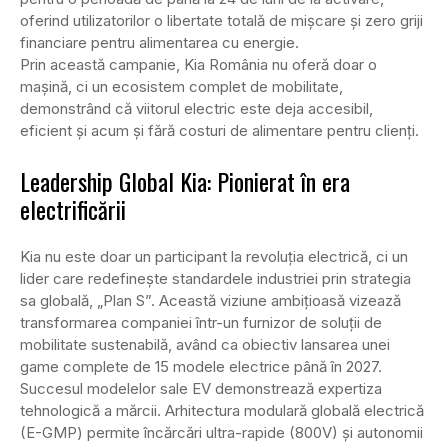
oferind utilizatorilor o libertate totală de mișcare și zero griji
financiare pentru alimentarea cu energie.
Prin această campanie, Kia România nu oferă doar o
mașină, ci un ecosistem complet de mobilitate,
demonstrând că viitorul electric este deja accesibil,
eficient și acum și fără costuri de alimentare pentru clienți.
Leadership Global Kia: Pionierat în era
electrificării
Kia nu este doar un participant la revoluția electrică, ci un
lider care redefinește standardele industriei prin strategia
sa globală, „Plan S”. Această viziune ambițioasă vizează
transformarea companiei într-un furnizor de soluții de
mobilitate sustenabilă, având ca obiectiv lansarea unei
game complete de 15 modele electrice până în 2027.
Succesul modelelor sale EV demonstrează expertiza
tehnologică a mărcii. Arhitectura modulară globală electrică
(E-GMP) permite încărcări ultra-rapide (800V) și autonomii