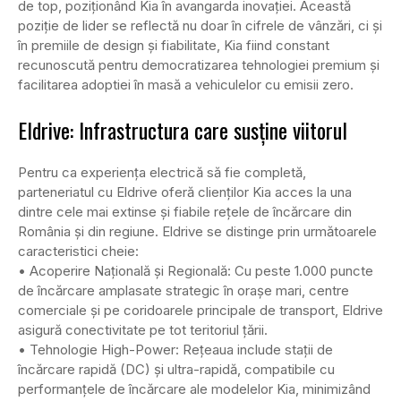
de top, poziționând Kia în avangarda inovației. Această
poziție de lider se reflectă nu doar în cifrele de vânzări, ci și
în premiile de design și fiabilitate, Kia fiind constant
recunoscută pentru democratizarea tehnologiei premium și
facilitarea adoptiei în masă a vehiculelor cu emisii zero.
Eldrive: Infrastructura care susține viitorul
Pentru ca experiența electrică să fie completă,
parteneriatul cu Eldrive oferă clienților Kia acces la una
dintre cele mai extinse și fiabile rețele de încărcare din
România și din regiune. Eldrive se distinge prin următoarele
caracteristici cheie:
• Acoperire Națională și Regională: Cu peste 1.000 puncte
de încărcare amplasate strategic în orașe mari, centre
comerciale și pe coridoarele principale de transport, Eldrive
asigură conectivitate pe tot teritoriul țării.
• Tehnologie High-Power: Rețeaua include stații de
încărcare rapidă (DC) și ultra-rapidă, compatibile cu
performanțele de încărcare ale modelelor Kia, minimizând