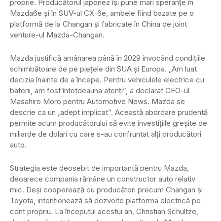
proprie. Producătorul japonez își pune mari speranțe în
Mazda6e și în SUV-ul CX-6e, ambele fiind bazate pe o
platformă de la Changan și fabricate în China de joint
venture-ul Mazda-Changan.
Mazda justifică amânarea până în 2029 invocând condițiile
schimbătoare de pe piețele din SUA și Europa. „Am luat
decizia înainte de a începe. Pentru vehiculele electrice cu
baterii, am fost întotdeauna atenți”, a declarat CEO-ul
Masahiro Moro pentru Automotive News. Mazda se
descrie ca un „adept implicat”. Această abordare prudentă
permite acum producătorului să evite investițiile greșite de
miliarde de dolari cu care s-au confruntat alți producători
auto.
Strategia este deosebit de importantă pentru Mazda,
deoarece compania rămâne un constructor auto relativ
mic. Deși cooperează cu producători precum Changan și
Toyota, intenționează să dezvolte platforma electrică pe
cont propriu. La începutul acestui an, Christian Schultze,