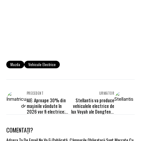
Mazda
Vehicule Electrice
PRECEDENT
URMĂTOR
AIE: Aproape 30% din
Stellantis va produce
mașinile vândute în
vehiculele electrice de
2026 vor fi electrice;
lux Voyah ale Dongfeng,
China rămâne cel mai
la uzina din Rennes
mare centru de
producție
COMENTAȚI?
Adresa Ta De Email Nu Va Fi Publicată.
Câmpurile Obligatorii Sunt Marcate Cu