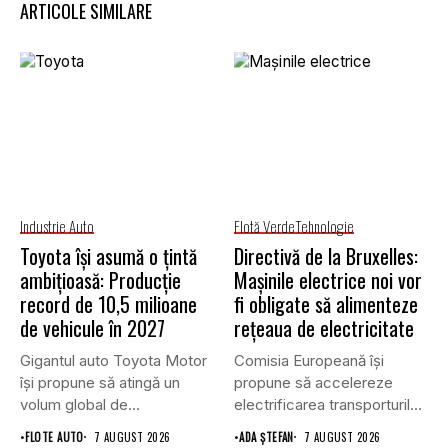
ARTICOLE SIMILARE
Industrie Auto
Flotă Verde
Tehnologie
Toyota își asumă o țintă
Directivă de la Bruxelles:
ambițioasă: Producție
Mașinile electrice noi vor
record de 10,5 milioane
fi obligate să alimenteze
de vehicule în 2027
rețeaua de electricitate
Gigantul auto Toyota Motor
Comisia Europeană își
își propune să atingă un
propune să accelereze
volum global de...
electrificarea transporturilor,
a clădirilor și a...
•
FLOTE AUTO
7 AUGUST 2026
•
ADA ȘTEFAN
7 AUGUST 2026