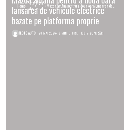
Piaţa
Flotă
Home
Mazda amână pentru a doua oară lansarea de
lansarea de vehicule electrice
auto
verde
vehicule electrice bazate pe platforma proprie
bazate pe platforma proprie
FLOTE AUTO
20 MAI 2026
2 MIN. CITIRE
106 VIZUALIZĂRI