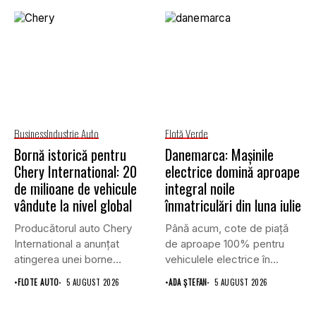
Business
Industrie Auto
Flotă Verde
Bornă istorică pentru
Danemarca: Mașinile
Chery International: 20
electrice domină aproape
de milioane de vehicule
integral noile
vândute la nivel global
înmatriculări din luna iulie
Producătorul auto Chery
Până acum, cote de piață
International a anunțat
de aproape 100% pentru
atingerea unei borne
vehiculele electrice în...
istorice în industria...
•
FLOTE AUTO
5 AUGUST 2026
•
ADA ȘTEFAN
5 AUGUST 2026