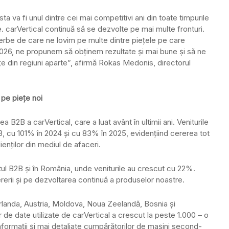
ta va fi unul dintre cei mai competitivi ani din toate timpurile
e. carVertical continuă să se dezvolte pe mai multe fronturi.
erbe de care ne lovim pe multe dintre piețele pe care
2026, ne propunem să obținem rezultate și mai bune și să ne
țe din regiuni aparte”, afirmă Rokas Medonis, directorul
 pe piețe noi
a B2B a carVertical, care a luat avânt în ultimii ani. Veniturile
 cu 101% în 2024 și cu 83% în 2025, evidențiind cererea tot
ienților din mediul de afaceri.
tul B2B și în România, unde veniturile au crescut cu 22%.
erii și pe dezvoltarea continuă a produselor noastre.
Irlanda, Austria, Moldova, Noua Zeelandă, Bosnia și
 de date utilizate de carVertical a crescut la peste 1.000 – o
formații și mai detaliate cumpărătorilor de mașini second-