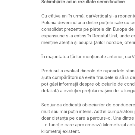
Schimbările aduc rezultate semnificative
Cu câțiva ani în urmă, carVertical și-a reorien
Polonia devenind una dintre piețele sale cu c
consolidat prezența pe piețele din Europa de Ve
expansiune s-a extins în Regatul Unit, unde c
menține atenția și asupra țărilor nordice, ofer
În majoritatea țărilor menționate anterior, car
Produsul a evoluat dincolo de rapoartele stan
ajuta cumpărătorii să evite fraudele și să ia de
pot găsi informații despre obiceiurile de cond
detaliată a evoluției prețului mașinii de-a lungu
Secțiunea dedicată obiceiurilor de conducere
mult sau mai puțin intens. Astfel,cumpărătorii 
doar distanța pe care a parcurs-o. Una dintre 
– o funcție care aproximează kilometrajul actual
kilometraj existent.