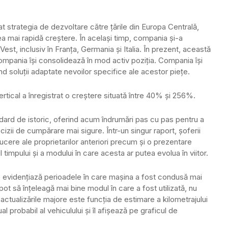
tat strategia de dezvoltare către țările din Europa Centrală,
ea mai rapidă creștere. În același timp, compania și-a
st, inclusiv în Franța, Germania și Italia. În prezent, această
ompania își consolidează în mod activ poziția. Compania își
ind soluții adaptate nevoilor specifice ale acestor piețe.
Vertical a înregistrat o creștere situată între 40% și 256%.
dard de istoric, oferind acum îndrumări pas cu pas pentru a
cizii de cumpărare mai sigure. Într-un singur raport, șoferii
ucere ale proprietarilor anteriori precum și o prezentare
l timpului și a modului în care acesta ar putea evolua în viitor.
 evidențiază perioadele în care mașina a fost condusă mai
pot să înțeleagă mai bine modul în care a fost utilizată, nu
actualizările majore este funcția de estimare a kilometrajului
 probabil al vehiculului și îl afișează pe graficul de