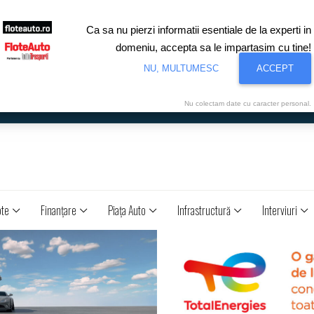
Ca sa nu pierzi informatii esentiale de la experti in
domeniu, accepta sa le impartasim cu tine!
NU, MULTUMESC
ACCEPT
Nu colectam date cu caracter personal.
ote
Finanţare
Piaţa Auto
Infrastructură
Interviuri