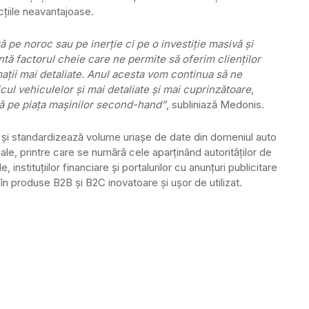
cțiile neavantajoase.
 pe noroc sau pe inerție ci pe o investiție masivă și
intă factorul cheie care ne permite să oferim clienților
ații mai detaliate. Anul acesta vom continua să ne
cul vehiculelor și mai detaliate și mai cuprinzătoare,
nă pe piața mașinilor second-hand”
, subliniază Medonis.
și standardizează volume uriașe de date din domeniul auto
ale, printre care se numără cele aparținând autorităților de
e, instituțiilor financiare și portalurilor cu anunțuri publicitare
în produse B2B și B2C inovatoare și ușor de utilizat.