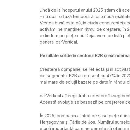
„Încă de la începutul anului 2025 știam că aces
– nu doar o fază temporară, ci o nouă realitat
Vestea bună este că, în ciuda concurenței ac
activăm, ne menținem ritmul de creștere. În 
extindem pe piețe noi. Deja avem pe listă pie
general carVertical.
Rezultate solide în sectorul B2B și extinderea
Creșterea companiei se reflectă și în activitate
din segmentul B2B au crescut cu 47% în 2023,
mai mare de soluții bazate pe date în rândul cl
carVertical a înregistrat o creștere în segmen
Această evoluție se bazează pe creșterea cer
În 2025, compania a intrat pe șase piețe noi: 
Herțegovina și Țările de Jos. Numărul surselor
etapă importantă care ne permite să oferim in