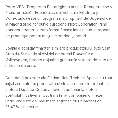
Perte VEC (Proyectos Estratégicos para la Recuperación y
Transformación Económica del Vehículo Eléctrico y
Conectado) este un program major sprijinit de Guvernul de
la Madrid și de fondurile europene Next Generation, fiind
conceput pentru a transforma Spania într-un hub european
de producție pentru mașini electrice și baterii
Spania a acordat finanțări similare producătorului auto Seat,
Grupului Stellantis și diviziei de baterii PowerCo a
Volkswagen, fiecare obținând granturi în valoare de sute de
milioane de euro.
Cele două proiecte ale Gotion High-Tech din Spania au fost
inițial asociate cu producătorul slovac de celule de baterii
InoBat. După ce Gotion a devenit acționar la InoBat,
controlul inițiativei a fost transferat companiei chineze,
unde VW este cel mai mare acționar, cu un pachet de
26,47% din acțiuni.