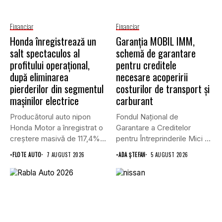
Financiar
Financiar
Honda înregistrează un
Garanţia MOBIL IMM,
salt spectaculos al
schemă de garantare
profitului operațional,
pentru creditele
după eliminarea
necesare acoperirii
pierderilor din segmentul
costurilor de transport şi
mașinilor electrice
carburant
Producătorul auto nipon
Fondul Național de
Honda Motor a înregistrat o
Garantare a Creditelor
creștere masivă de 117,4%...
pentru Întreprinderile Mici și
Mijlocii (FNGCIMM)...
•
FLOTE AUTO
7 AUGUST 2026
•
ADA ȘTEFAN
5 AUGUST 2026