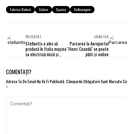
Fabrica Baterii
Gotion
Spania
Volkswagen
PRECEDENT
URMĂTOR
Stellantis a ales să
Parcarea la Aeroportul
producă în Italia mașina
''Henri Coandă'' se poate
sa electrică mică și
plăti și online
accesibilă, din
segmentul cerut de
Comisia Europeană
COMENTAȚI?
Adresa Ta De Email Nu Va Fi Publicată.
Câmpurile Obligatorii Sunt Marcate Cu
*