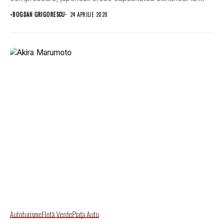
acum, au brevetat...
•
BOGDAN GRIGORESCU
24 APRILIE 2020
Autoturisme
Flotă Verde
Piaţa Auto