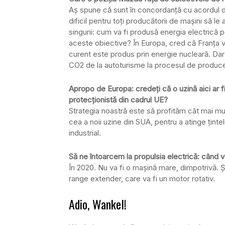
Aș spune că sunt în concordanță cu acordul de
dificil pentru toți producătorii de mașini să 
singurii: cum va fi produsă energia electrică 
aceste obiective? În Europa, cred că Franța v
curent este produs prin energie nucleară. Da
CO2 de la autoturisme la procesul de produce
Apropo de Europa: credeți că o uzină aici ar fi
protecționistă din cadrul UE?
Strategia noastră este să profităm cât mai mul
cea a noii uzine din SUA, pentru a atinge țint
industrial.
Să ne întoarcem la propulsia electrică: cân
În 2020. Nu va fi o mașină mare, dimpotrivă. Ș
range extender, care va fi un motor rotativ.
Adio, Wankel!