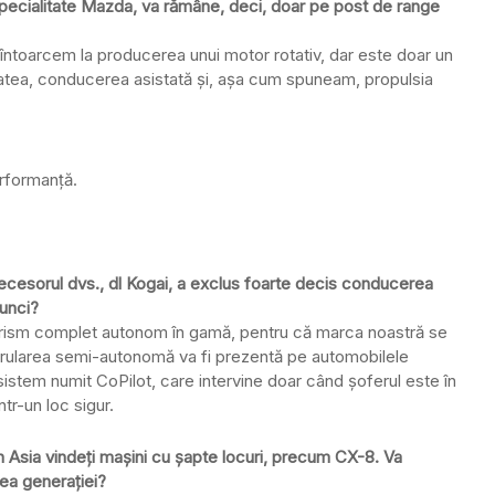
specialitate Mazda, va rămâne, deci, doar pe post de range
e întoarcem la producerea unui motor rotativ, dar este doar un
itatea, conducerea asistată și, așa cum spuneam, propulsia
erformanță.
edecesorul dvs., dl Kogai, a exclus foarte decis conducerea
unci?
urism complet autonom în gamă, pentru că marca noastră se
rularea semi-autonomă va fi prezentă pe automobilele
 sistem numit CoPilot, care intervine doar când șoferul este în
r-un loc sigur.
 din Asia vindeți mașini cu șapte locuri, precum CX-8. Va
ea generației?