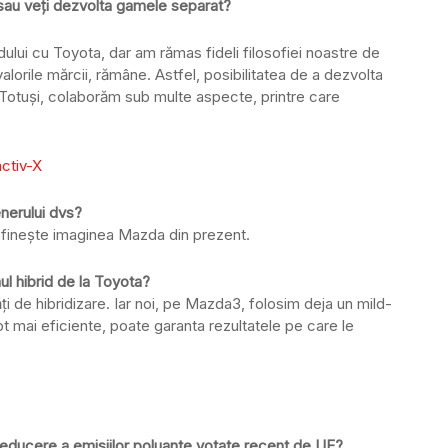
au veți dezvolta gamele separat?
ului cu Toyota, dar am rămas fideli filosofiei noastre de
alorile mărcii, rămâne. Astfel, posibilitatea de a dezvolta
otuși, colaborăm sub multe aspecte, printre care
enerului dvs?
efinește imaginea Mazda din prezent.
ul hibrid de la Toyota?
i de hibridizare. Iar noi, pe Mazda3, folosim deja un mild-
 mai eficiente, poate garanta rezultatele pe care le
reducere a emisiilor poluante votate recent de UE?