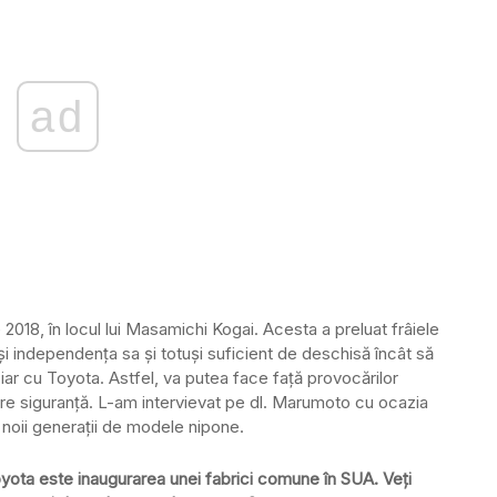
ad
018, în locul lui Masamichi Kogai. Acesta a preluat frâiele
i independența sa și totuși suficient de deschisă încât să
ar cu Toyota. Astfel, va putea face față provocărilor
mare siguranță. L-am intervievat pe dl. Marumoto cu ocazia
l noii generații de modele nipone.
oyota este inaugurarea unei fabrici comune în SUA. Veți