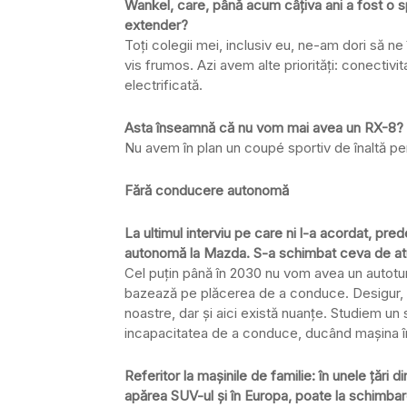
Wankel, care, până acum câțiva ani a fost o 
extender?
Toți colegii mei, inclusiv eu, ne-am dori să n
vis frumos. Azi avem alte priorități: conectiv
electrificată.
Asta înseamnă că nu vom mai avea un RX-8?
Nu avem în plan un coupé sportiv de înaltă p
Fără conducere autonomă
La ultimul interviu pe care ni l-a acordat, pr
autonomă la Mazda. S-a schimbat ceva de at
Cel puțin până în 2030 nu vom avea un autot
bazează pe plăcerea de a conduce. Desigur, 
noastre, dar și aici există nuanțe. Studiem un
incapacitatea de a conduce, ducând mașina înt
Referitor la mașinile de familie: în unele țări
apărea SUV-ul și în Europa, poate la schimbar