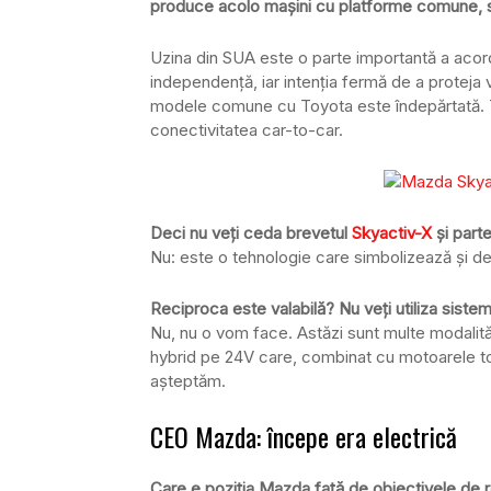
produce acolo mașini cu platforme comune, s
Uzina din SUA este o parte importantă a acord
independență, iar intenția fermă de a proteja v
modele comune cu Toyota este îndepărtată. T
conectivitatea car-to-car.
Deci nu veți ceda brevetul
Skyactiv-X
și part
Nu: este o tehnologie care simbolizează și d
Reciproca este valabilă? Nu veți utiliza sistem
Nu, nu o vom face. Astăzi sunt multe modalităț
hybrid pe 24V care, combinat cu motoarele tot
așteptăm.
CEO Mazda: începe era electrică
Care e poziția Mazda față de obiectivele de 