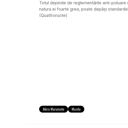
Totul depinde de reglementările anti-poluare d
natura ei foarte grea, poate depăși standardele
(Quattroruote)
Akira Marumoto
Mazda