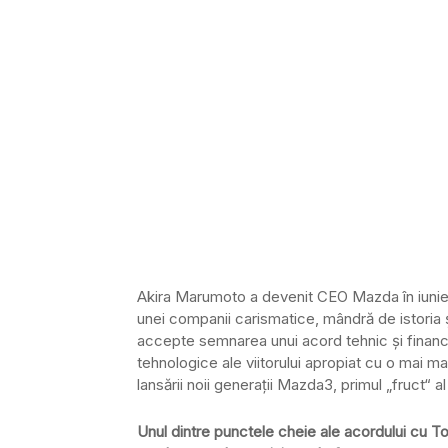
Akira Marumoto a devenit CEO Mazda în iunie 2
unei companii carismatice, mândră de istoria ș
accepte semnarea unui acord tehnic și financi
tehnologice ale viitorului apropiat cu o mai 
lansării noii generații Mazda3, primul „fruct“ a
Unul dintre punctele cheie ale acordului cu T