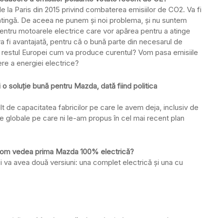
 la Paris din 2015 privind combaterea emisiilor de CO2. Va fi
le atingă. De aceea ne punem și noi problema, și nu suntem
pentru motoarele electrice care vor apărea pentru a atinge
a fi avantajată, pentru că o bună parte din necesarul de
r restul Europei cum va produce curentul? Vom pasa emisiile
re a energiei electrice?
 o soluție bună pentru Mazda, dată fiind politica
t de capacitatea fabricilor pe care le avem deja, inclusiv de
ele globale pe care ni le-am propus în cel mai recent plan
d vom vedea prima Mazda 100% electrică?
i va avea două versiuni: una complet electrică și una cu