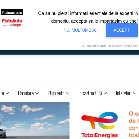
Ca sa nu pierzi informatii esentiale de la experti in
domeniu, accepta sa le impartasim cu tine!
NU, MULTUMESC
ACCEPT
Nu colectam date cu caracter personal.
ote
Finanţare
Piaţa Auto
Infrastructură
Interviuri