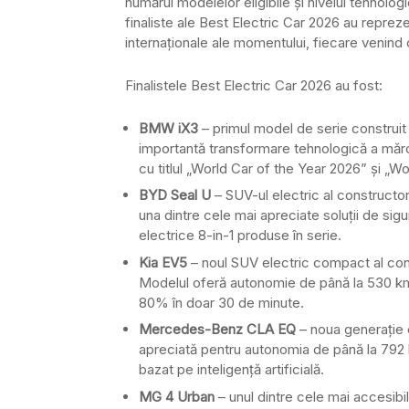
numărul modelelor eligibile și nivelul tehnolo
finaliste ale Best Electric Car 2026 au reprez
internaționale ale momentului, fiecare venind c
Finalistele Best Electric Car 2026 au fost:
BMW iX3
– primul model de serie constru
importantă transformare tehnologică a mărc
cu titlul „World Car of the Year 2026” și „Wo
BYD Seal U
– SUV-ul electric al constructo
una dintre cele mai apreciate soluții de sigu
electrice 8-in-1 produse în serie.
Kia EV5
– noul SUV electric compact al cons
Modelul oferă autonomie de până la 530 km c
80% în doar 30 de minute.
Mercedes-Benz CLA EQ
– noua generație 
apreciată pentru autonomia de până la 792 
bazat pe inteligență artificială.
MG 4 Urban
– unul dintre cele mai accesib