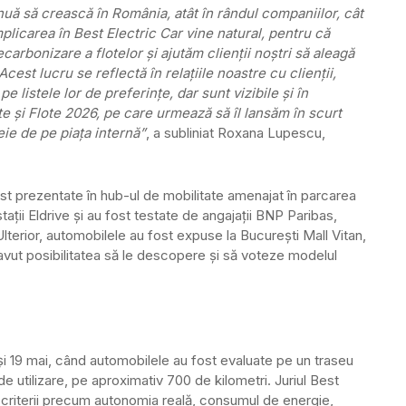
nuă să crească în România, atât în rândul companiilor, cât
 implicarea în Best Electric Car vine natural, pentru că
arbonizare a flotelor și ajutăm clienții noștri să aleagă
 Acest lucru se reflectă în relațiile noastre cu clienții,
 listele lor de preferințe, dar sunt vizibile și în
te și Flote 2026, pe care urmează să îl lansăm în scurt
eie de pe piața internă”
, a subliniat Roxana Lupescu,
ost prezentate în hub-ul de mobilitate amenajat în parcarea
stații Eldrive și au fost testate de angajații BNP Paribas,
. Ulterior, automobilele au fost expuse la București Mall Vitan,
 avut posibilitatea să le descopere și să voteze modelul
și 19 mai, când automobilele au fost evaluate pe un traseu
de utilizare, pe aproximativ 700 de kilometri. Juriul Best
 criterii precum autonomia reală, consumul de energie,