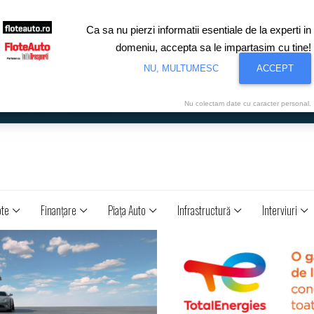
Ca sa nu pierzi informatii esentiale de la experti in
domeniu, accepta sa le impartasim cu tine!
NU, MULTUMESC
ACCEPT
Nu colectam date cu caracter personal.
ote
Finanţare
Piaţa Auto
Infrastructură
Interviuri