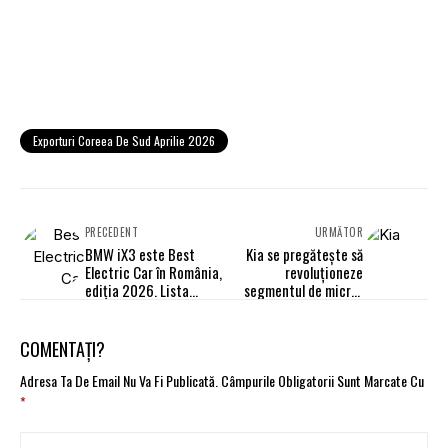
Exporturi Coreea De Sud Aprilie 2026
PRECEDENT
URMĂTOR
BMW iX3 este Best
Kia se pregătește să
Electric Car în România,
revoluționeze
ediția 2026. Lista
segmentul de micro-
completă a premiilor
mașini începând cu
2028
COMENTAȚI?
Adresa Ta De Email Nu Va Fi Publicată.
Câmpurile Obligatorii Sunt Marcate Cu
*