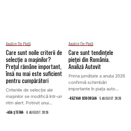
Analize De Piață
Analize De Piață
Care sunt noile criterii de
Care sunt tendințele
selecție a mașinilor?
pieței din România.
Prețul rămâne important,
Analiză Autovit
însă nu mai este suficient
Prima jumătate a anului 2026
pentru cumpărători
confirmă schimbări
importante în piața auto
Criteriile de selecție ale
din...
mașinilor se modifică într-un
•
RĂZVAN CODOREAN
5 AUGUST 2026
ritm alert. Potrivit unui...
•
ADA ȘTEFAN
6 AUGUST 2026