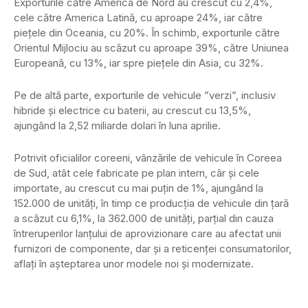
Exporturile către America de Nord au crescut cu 2,4%,
cele către America Latină, cu aproape 24%, iar către
piețele din Oceania, cu 20%. În schimb, exporturile către
Orientul Mijlociu au scăzut cu aproape 39%, către Uniunea
Europeană, cu 13%, iar spre piețele din Asia, cu 32%.
Pe de altă parte, exporturile de vehicule ”verzi”, inclusiv
hibride și electrice cu baterii, au crescut cu 13,5%,
ajungând la 2,52 miliarde dolari în luna aprilie.
Potrivit oficialilor coreeni, vânzările de vehicule în Coreea
de Sud, atât cele fabricate pe plan intern, câr și cele
importate, au crescut cu mai puțin de 1%, ajungând la
152.000 de unități, în timp ce producția de vehicule din țară
a scăzut cu 6,1%, la 362.000 de unități, parțial din cauza
întreruperilor lanțului de aprovizionare care au afectat unii
furnizori de componente, dar și a reticenței consumatorilor,
aflați în așteptarea unor modele noi și modernizate.