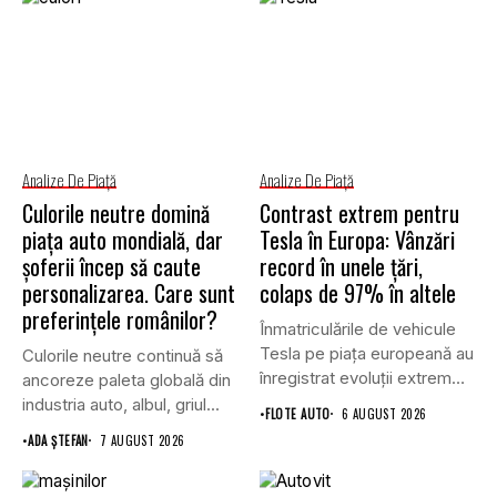
Analize De Piață
Analize De Piață
Culorile neutre domină
Contrast extrem pentru
piața auto mondială, dar
Tesla în Europa: Vânzări
șoferii încep să caute
record în unele țări,
personalizarea. Care sunt
colaps de 97% în altele
preferințele românilor?
Înmatriculările de vehicule
Tesla pe piața europeană au
Culorile neutre continuă să
înregistrat evoluții extrem
ancoreze paleta globală din
de...
industria auto, albul, griul...
•
FLOTE AUTO
6 AUGUST 2026
•
ADA ȘTEFAN
7 AUGUST 2026