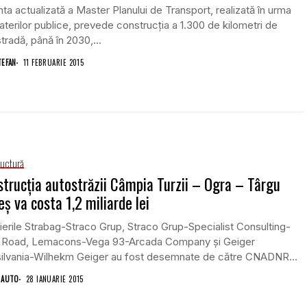
nta actualizată a Master Planului de Transport, realizată în urma
terilor publice, prevede construcţia a 1.300 de kilometri de
tradă, până în 2030,...
TEFAN
11 FEBRUARIE 2015
ructură
trucţia autostrăzii Câmpia Turzii – Ogra – Târgu
ş va costa 1,2 miliarde lei
erile Strabag-Straco Grup, Straco Grup-Specialist Consulting-
l Road, Lemacons-Vega 93-Arcada Company şi Geiger
silvania-Wilhekm Geiger au fost desemnate de către CNADNR
ructorii autostrăzii Câmpia...
 AUTO
28 IANUARIE 2015