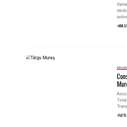
Varia
dezba
autos
•
ADA Ș
Infrast
Cons
Mure
Asoci
Tota
Tran
const
•
FLOTE