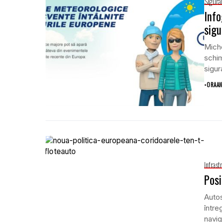
Sigura
Info
sigu
Miche
schim
sigur
•
ORAAN
Infrast
Posi
Autos
între
navig