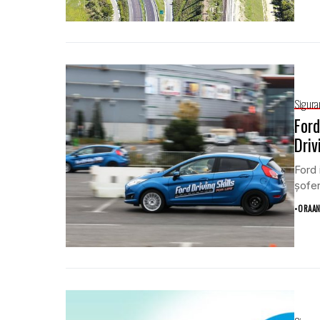
Sigura
Ford
Driv
Ford 
şofer
•
ORAAN