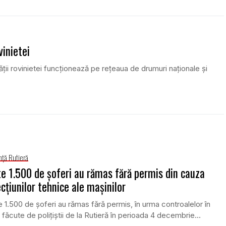
vinietei
ăţii rovinietei funcţionează pe reţeaua de drumuri naţionale şi
nţă Rutieră
e 1.500 de şoferi au rămas fără permis din cauza
cţiunilor tehnice ale maşinilor
 1.500 de şoferi au rămas fără permis, în urma controalelor în
c făcute de poliţiştii de la Rutieră în perioada 4 decembrie...