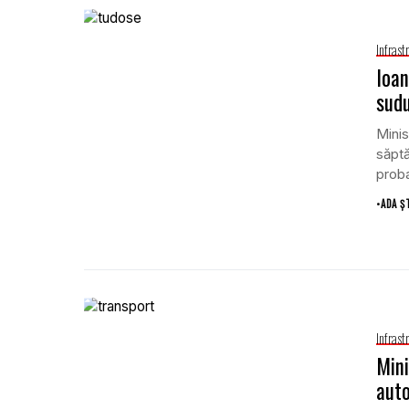
Infrast
Ioan
sudu
Minis
săptă
proba
•
ADA Ș
Infrast
Mini
auto