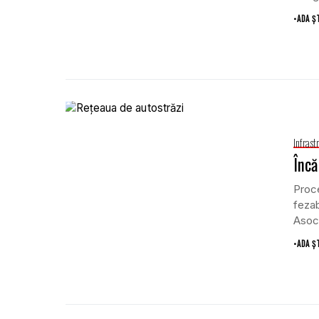
•
ADA Ș
Infrast
Încă
Proce
fezab
Asoc
•
ADA Ș