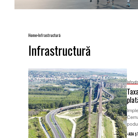
Home
Infrastructură
Infrastructură
Infrast
Taxa
plat
Imple
Cerna
podur
•
ADA Ș