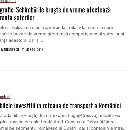
nţă Rutieră
grafic: Schimbările bruște de vreme afectează
ranța șoferilor
lin a realizat un studiu aprofundat, relativ la modul în care
bările bruște de vreme afectează comportamentul șoferilor și
anța acestora, dar și...
 MARCULESCU
11 MARTIE 2015
ructură
bilele investiţii în reţeaua de transport a României
trada Sibiu-Piteşti, drumul expres Lugoj-Craiova, reabilitarea
gului tronson de cale ferată Arad-Constanţa, îmbunătăţirea
aţiei pe segmentul românesc al Dunării, dar şi conexiunile între...