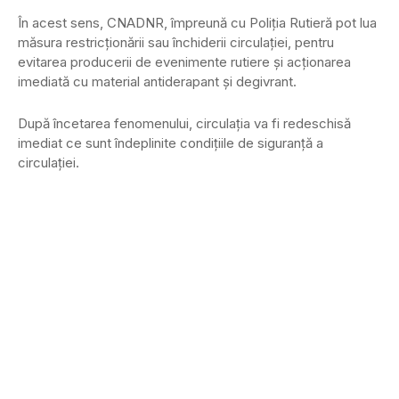
În acest sens, CNADNR, împreună cu Poliţia Rutieră pot lua
măsura restricţionării sau închiderii circulaţiei, pentru
evitarea producerii de evenimente rutiere şi acţionarea
imediată cu material antiderapant şi degivrant.
După încetarea fenomenului, circulaţia va fi redeschisă
imediat ce sunt îndeplinite condiţiile de siguranţă a
circulaţiei.