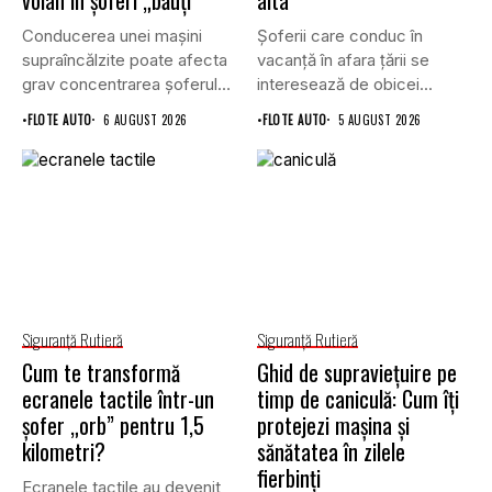
Conducerea unei mașini
Șoferii care conduc în
supraîncălzite poate afecta
vacanță în afara țării se
grav concentrarea șoferului
interesează de obicei...
și poate crește...
•
FLOTE AUTO
6 AUGUST 2026
•
FLOTE AUTO
5 AUGUST 2026
Siguranţă Rutieră
Siguranţă Rutieră
Cum te transformă
Ghid de supraviețuire pe
ecranele tactile într-un
timp de caniculă: Cum îți
șofer „orb” pentru 1,5
protejezi mașina și
kilometri?
sănătatea în zilele
fierbinți
Ecranele tactile au devenit