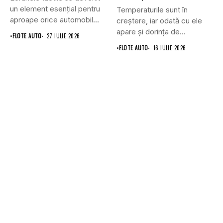
un element esențial pentru
Temperaturile sunt în
aproape orice automobil
creștere, iar odată cu ele
modern....
apare și dorința de...
•
FLOTE AUTO
27 IULIE 2026
•
FLOTE AUTO
16 IULIE 2026