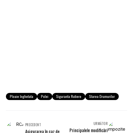
Ploaie Inghetata
Polei
Siguranta Rutiere
Starea Drumurilor
URMĂTOR
PRECEDENT
Principalele modificări
Asigurarea în caz de