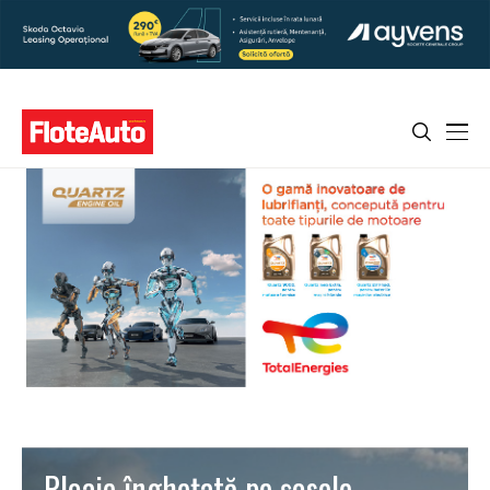
Ploaie îngheţată pe şosele.