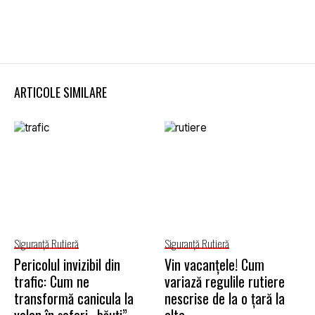
ARTICOLE SIMILARE
Siguranţă Rutieră
Siguranţă Rutieră
Pericolul invizibil din
Vin vacanțele! Cum
trafic: Cum ne
variază regulile rutiere
transformă canicula la
nescrise de la o țară la
volan în șoferi „băuți”
alta