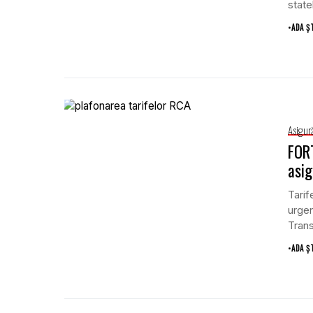
state
•
ADA Ș
Asigură
FORT
asig
Tarif
urgen
Trans
•
ADA Ș