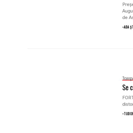
Preşe
Augus
de As
•
ADA Ș
Transp
Se c
FORT 
disto
•
TUDOR