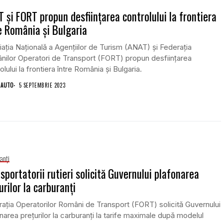
 şi FORT propun desfiinţarea controlului la frontiera
e România şi Bulgaria
aţia Naţională a Agenţiilor de Turism (ANAT) şi Federaţia
ilor Operatori de Transport (FORT) propun desfiinţarea
olului la frontiera între România şi Bulgaria.
 AUTO
5 SEPTEMBRIE 2023
anţi
sportatorii rutieri solicită Guvernului plafonarea
urilor la carburanţi
aţia Operatorilor Români de Transport (FORT) solicită Guvernului
narea preţurilor la carburanţi la tarife maximale după modelul