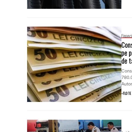
Financ
Cons
pe p
de t
Consi
780.0
Autor
•
FLOTE