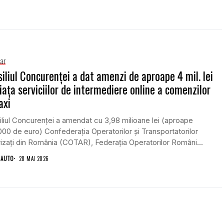
iar
iliul Concurenței a dat amenzi de aproape 4 mil. lei
iața serviciilor de intermediere online a comenzilor
axi
liul Concurenței a amendat cu 3,98 milioane lei (aproape
00 de euro) Confederația Operatorilor și Transportatorilor
izați din România (COTAR), Federația Operatorilor Români...
 AUTO
28 MAI 2026