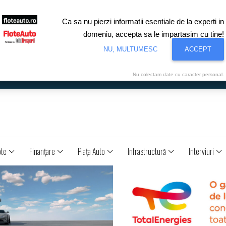
Ca sa nu pierzi informatii esentiale de la experti in
domeniu, accepta sa le impartasim cu tine!
NU, MULTUMESC
ACCEPT
Nu colectam date cu caracter personal.
ote
Finanţare
Piaţa Auto
Infrastructură
Interviuri