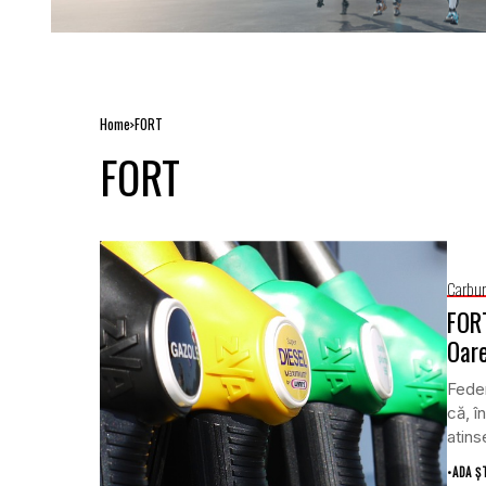
Home
FORT
FORT
Carbur
FORT
Oare
Feder
că, î
atinse
•
ADA Ș