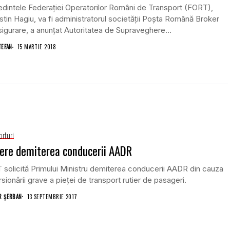
dintele Federaţiei Operatorilor Români de Transport (FORT),
tin Hagiu, va fi administratorul societăţii Poşta Română Broker
igurare, a anunţat Autoritatea de Supraveghere...
TEFAN
15 MARTIE 2018
orturi
ere demiterea conducerii AADR
solicită Primului Ministru demiterea conducerii AADR din cauza
rsionării grave a pieței de transport rutier de pasageri.
 ȘERBAN
13 SEPTEMBRIE 2017