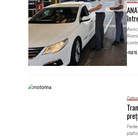
Juridic
ANAT
într
Asoci
Român
contr
•
FLOTE
Carbur
Tran
preţ
Feder
plafo