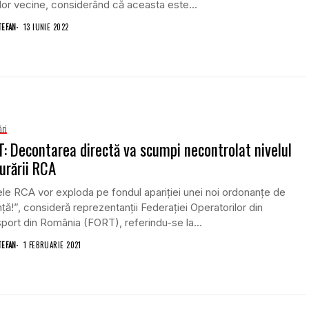
lor vecine, considerând că aceasta este...
TEFAN
13 IUNIE 2022
ri
: Decontarea directă va scumpi necontrolat nivelul
urării RCA
ele RCA vor exploda pe fondul apariţiei unei noi ordonanţe de
ţă!”, consideră reprezentanții Federaţiei Operatorilor din
port din România (FORT), referindu-se la...
TEFAN
1 FEBRUARIE 2021