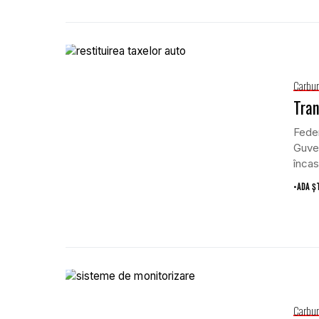
Carbur
Tran
Feder
Guver
încas
•
ADA Ș
Carbur