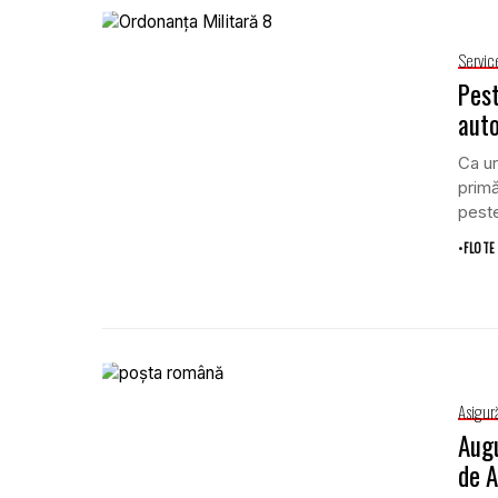
Servic
Pest
auto
Ca ur
primă
peste
•
FLOTE
Asigură
Augu
de A