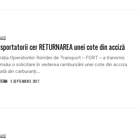
anţi
sportatorii cer RETURNAREA unei cote din acciză
aţia Operatorilor Români de Transport – FORT – a transmis
nului o solicitare în vederea rambursării unei cote din acciza
ată din carburanţi...
TEFAN
5 SEPTEMBRIE 2017
anţi