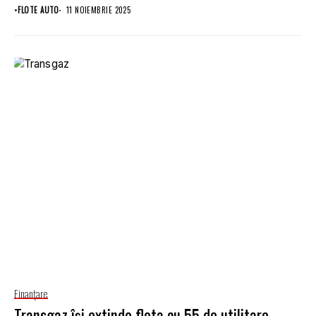
de...
•
FLOTE AUTO
11 NOIEMBRIE 2025
Finanţare
Transgaz își extinde flota cu 55 de utilitare