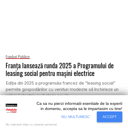
Fonduri Publice
Franța lansează runda 2025 a Programului de
leasing social pentru mașini electrice
Ediția din 2025 a programului francez de ”leasing social”
permite gospodăriilor cu venituri modeste să închirieze un
vehicul electric cu baterie nou în...
Ca sa nu pierzi informatii esentiale de la experti
•
FLOTE AUTO
3 OCTOMBRIE 2025
in domeniu, accepta sa le impartasim cu tine!
Situl nostru utilizeaza cookies. Ce inseamna
Accept
NU, MULTUMESC
ACCEPT
cookie?
Aflati mai mult...
Nu colectam date cu caracter personal.