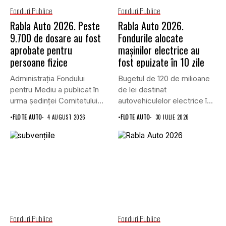
Fonduri Publice
Fonduri Publice
Rabla Auto 2026. Peste
Rabla Auto 2026.
9.700 de dosare au fost
Fondurile alocate
aprobate pentru
mașinilor electrice au
persoane fizice
fost epuizate în 10 zile
Administrația Fondului
Bugetul de 120 de milioane
pentru Mediu a publicat în
de lei destinat
urma ședinței Comitetului
autovehiculelor electrice în
de Avizare,...
programul...
•
FLOTE AUTO
4 AUGUST 2026
•
FLOTE AUTO
30 IULIE 2026
Fonduri Publice
Fonduri Publice