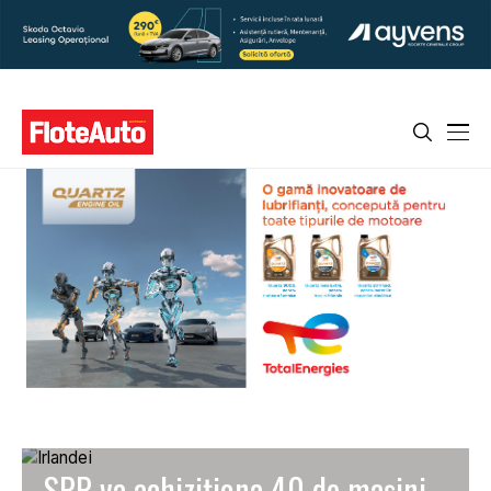
SPP va achiziționa 40 de mașini