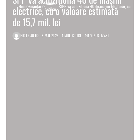
Fonduri
Home
Finanţare
SPP va achiziționa 40 de mașini electrice, cu o
electrice, cu o valoare estimată
publice
valoare estimată de 15,7 mil. lei
de 15,7 mil. lei
FLOTE AUTO
8 MAI 2026
1 MIN. CITIRE
141 VIZUALIZĂRI