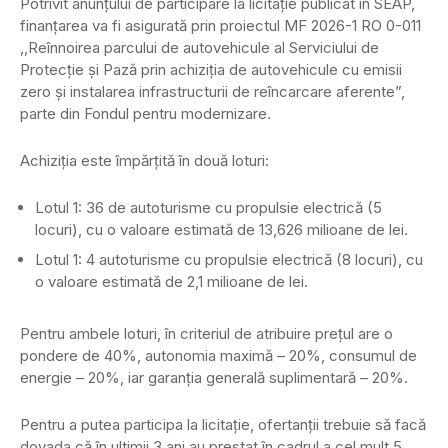
Potrivit anunțului de participare la licitație publicat în SEAP,
finanțarea va fi asigurată prin proiectul MF 2026-1 RO 0-011
,,Reînnoirea parcului de autovehicule al Serviciului de
Protecție și Pază prin achiziția de autovehicule cu emisii
zero și instalarea infrastructurii de reîncarcare aferente”,
parte din Fondul pentru modernizare.
Achiziția este împărțită în două loturi:
Lotul 1: 36 de autoturisme cu propulsie electrică (5
locuri), cu o valoare estimată de 13,626 milioane de lei.
Lotul 1: 4 autoturisme cu propulsie electrică (8 locuri), cu
o valoare estimată de 2,1 milioane de lei.
Pentru ambele loturi, în criteriul de atribuire prețul are o
pondere de 40%, autonomia maximă – 20%, consumul de
energie – 20%, iar garanția generală suplimentară – 20%.
Pentru a putea participa la licitație, ofertanții trebuie să facă
dovada că în ultimii 3 ani au prestat în cadrul a cel mult 5