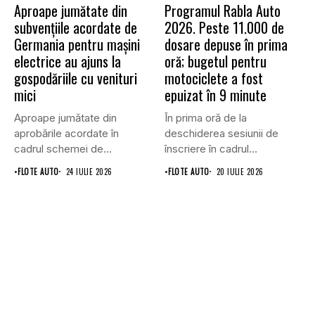
Aproape jumătate din
Programul Rabla Auto
subvențiile acordate de
2026. Peste 11.000 de
Germania pentru mașini
dosare depuse în prima
electrice au ajuns la
oră; bugetul pentru
gospodăriile cu venituri
motociclete a fost
mici
epuizat în 9 minute
Aproape jumătate din
În prima oră de la
aprobările acordate în
deschiderea sesiunii de
cadrul schemei de
înscriere în cadrul
subvenționare a
Programului...
•
FLOTE AUTO
24 IULIE 2026
•
FLOTE AUTO
20 IULIE 2026
vehiculelor...