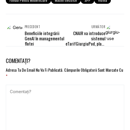
Fondul Pentru Modernizare
Masini Electrice
SPP
Vitrina
PRECEDENT
URMĂTOR
Beneficiile integrării
CNAIR va introduce
GenAI în managementul
sistemul
flotei
eTarifGiurgiuPod, plata
online a taxei de
trecere a Podului peste
Dunăre de la Giurgiu-
COMENTAȚI?
Ruse
Adresa Ta De Email Nu Va Fi Publicată.
Câmpurile Obligatorii Sunt Marcate Cu
*