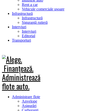
Industrie auto
Rent a car
Vehicule comerciale uşoare
Infrastructură
Infrastructură
Siguranţă rutieră
Interviuri
Interviuri
Editorial
Transporturi
Administrare flote
Anvelope
Asigurări
Carburanţi