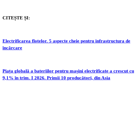
CITEȘTE ȘI:
Electrificarea flotelor. 5 aspecte cheie pentru infrastructura de
încărcare
Piața globală a bateriilor pentru mașini electrificate a crescut cu
9,1% în trim. I 2026. Primii 10 producători, din Asia