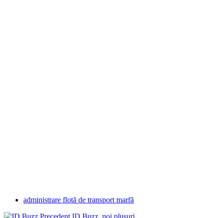
administrare flotă de transport marfă
Precedent
ID.Buzz, noi plusuri