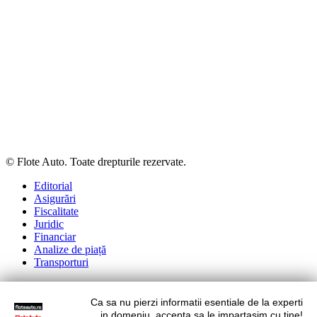
© Flote Auto. Toate drepturile rezervate.
Editorial
Asigurări
Fiscalitate
Juridic
Financiar
Analize de piață
Transporturi
Ca sa nu pierzi informatii esentiale de la experti
Situl nostru utilizeaza cookies. Ce inseamna cookie?
Aflati mai
in domeniu, accepta sa le impartasim cu tine!