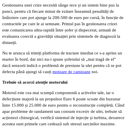
Gestionarea unei crize necesită sânge rece și un sistem bine pus la
punct, pentru că fiecare minut de ezitare înseamnă penalități de
întârziere care pot ajunge la 200-500 de euro per cursă, în funcție de
contractele pe care le ai semnate. Primul pas în gestionarea crizei
este comunicarea ultra-rapidă între șofer și dispecerat, urmată de
evaluarea corectă a gravității situației prin sistemele de diagnoză la
distanță.
Nu te arunca să trimiți platforma de tractare imediat ce s-a aprins un
martor în bord, dar nici nu-i spune șoferului să „mai tragă de el”
dacă senzorii indică o problemă de presiune la ulei pentru că se pot
defecta până ajungi să cauți
motoare de camioane
noi.
Trebuie să acorzi atenție motorului
Motorul este cea mai scumpă componentă a activelor tale, iar o
defecțiune majoră la un propulsor Euro 6 poate scoate din buzunar
între 15.000 și 25.000 de euro pentru o reconstrucție completă. Când
apar probleme de randament sau consum excesiv de ulei, trebuie să
acționezi chirurgical, verifică sistemul de injecție și turbina, deoarece
acestea sunt primele care cedează sub stresul sarcinilor maxime.