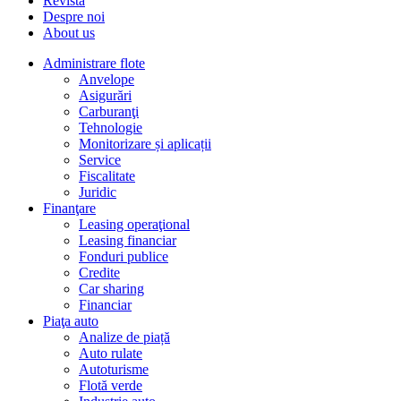
Revista
Despre noi
About us
Administrare flote
Anvelope
Asigurări
Carburanţi
Tehnologie
Monitorizare și aplicații
Service
Fiscalitate
Juridic
Finanţare
Leasing operaţional
Leasing financiar
Fonduri publice
Credite
Car sharing
Financiar
Piaţa auto
Analize de piață
Auto rulate
Autoturisme
Flotă verde