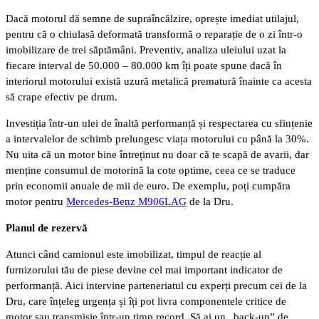
Dacă motorul dă semne de supraîncălzire, oprește imediat utilajul,
pentru că o chiulasă deformată transformă o reparație de o zi într-o
imobilizare de trei săptămâni. Preventiv, analiza uleiului uzat la
fiecare interval de 50.000 – 80.000 km îți poate spune dacă în
interiorul motorului există uzură metalică prematură înainte ca acesta
să crape efectiv pe drum.
Investiția într-un ulei de înaltă performanță și respectarea cu sfințenie
a intervalelor de schimb prelungesc viața motorului cu până la 30%.
Nu uita că un motor bine întreținut nu doar că te scapă de avarii, dar
menține consumul de motorină la cote optime, ceea ce se traduce
prin economii anuale de mii de euro. De exemplu, poți cumpăra
motor pentru
Mercedes-Benz M906LAG
de la Dru.
Planul de rezervă
Atunci când camionul este imobilizat, timpul de reacție al
furnizorului tău de piese devine cel mai important indicator de
performanță. Aici intervine parteneriatul cu experți precum cei de la
Dru, care înțeleg urgența și îți pot livra componentele critice de
motor sau transmisie într-un timp record. Să ai un „back-up” de