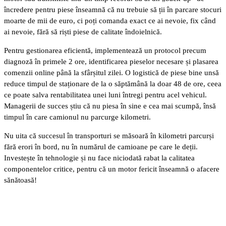
încredere pentru piese înseamnă că nu trebuie să ții în parcare stocuri
moarte de mii de euro, ci poți comanda exact ce ai nevoie, fix când
ai nevoie, fără să riști piese de calitate îndoielnică.
Pentru gestionarea eficientă, implementează un protocol precum
diagnoză în primele 2 ore, identificarea pieselor necesare și plasarea
comenzii online până la sfârșitul zilei. O logistică de piese bine unsă
reduce timpul de staționare de la o săptămână la doar 48 de ore, ceea
ce poate salva rentabilitatea unei luni întregi pentru acel vehicul.
Managerii de succes știu că nu piesa în sine e cea mai scumpă, însă
timpul în care camionul nu parcurge kilometri.
Nu uita că succesul în transporturi se măsoară în kilometri parcurși
fără erori în bord, nu în numărul de camioane pe care le deții.
Investește în tehnologie și nu face niciodată rabat la calitatea
componentelor critice, pentru că un motor fericit înseamnă o afacere
sănătoasă!