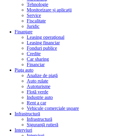
Tehnologie
Monitorizare și aplicații
Service
Fiscalitate
Juridic
Finanţare
Leasing operaţional
Leasing financiar
Fonduri publice
Credite
Car sharing
Financiar
Piaţa auto
Analize de piață
Auto rulate
Autoturisme
Flotă verde
Industrie auto
Rent a car
Vehicule comerciale uşoare
Infrastructură
Infrastructură
Siguranţă rutieră
Interviuri
Interviuri