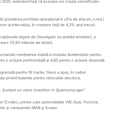
în 2020, estimând însă că acestea vor crește semnificativ
(ponderea profitului operațional în cifra de afaceri, n.red.)
or al intervalului, în creștere față de 4,3% anul trecut.
cepţionale legate de Dieselgate (scandalul emisiilor), a
euro (12,83 miliarde de dolari).
comandat menţinerea stabilă a nivelului dividendelor pentru
ru o acţiune preferenţială şi 4,80 pentru o acţiune obişnuită.
ramată pentru 16 martie, Diess a spus, în cadrul
ui privind bateriile pentru vehiculele electrice.
uri. Suntem un mare investitor în Quantumscape”
.
in 12 mărci, printre care automobilele VW, Audi, Porsche,
 dar şi camioanele MAN şi Scania.