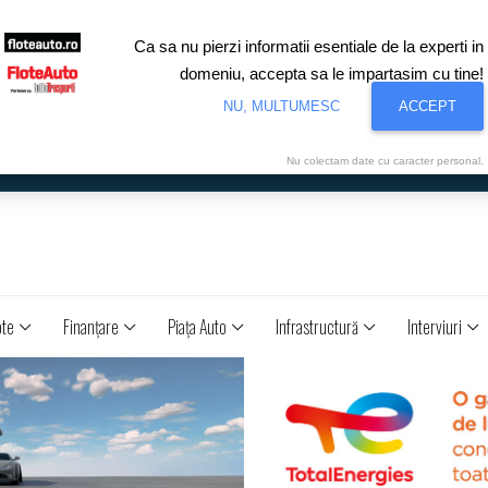
Ca sa nu pierzi informatii esentiale de la experti in
domeniu, accepta sa le impartasim cu tine!
NU, MULTUMESC
ACCEPT
Nu colectam date cu caracter personal.
ote
Finanţare
Piaţa Auto
Infrastructură
Interviuri