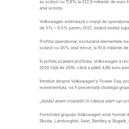
au scăzut cu 11,8% la 222,9 miliarde de euro 
anul acesta.
Volkswagen estimează o marjă de operațională 
de 5% – 6,5% pentru 2021, vizând nivelul superi
Profitul operaţional, excluzând elementele ex
scăzut cu 45% anul trecut, la 10,6 miliarde de 
În pofida scăderii profitului, Volkswagen a re
2020 faţă de 2019, când a plătit 4,86 euro pent
Întrebat despre Volkswagen’s Power Day, prog
evenimentului, va fi prezentată strategia grupul
„Astăzi avem investiții în câteva start-up-
Portofoliul grupului Volkswagen este format d
Skoda, Lamborghini, Seat, Bentley şi Bugatti,