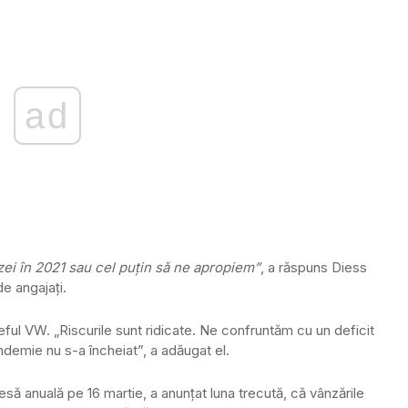
ad
zei în 2021 sau cel puţin să ne apropiem”
, a răspuns Diess
de angajaţi.
şeful VW. „Riscurile sunt ridicate. Ne confruntăm cu un deficit
demie nu s-a încheiat”, a adăugat el.
să anuală pe 16 martie, a anunțat luna trecută, că vânzările