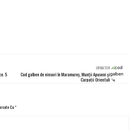
URMĂTOR
ce. 5
Cod galben de ninsori în Maramureș, Munții Apuseni și
Carpații Orientali
Marcate Cu
*