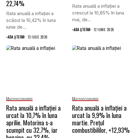
22,74%
Rata anuală a inflației a
crescut la 10,85% în luna
Rata anuală a inflației a
mai, de...
scăzut la 10,42% în luna
iunie de...
•
ADA ȘTEFAN
12 IUNIE 2026
•
ADA ȘTEFAN
13 IULIE 2026
Macroeconomie
Macroeconomie
Rata anuală a inflației a
Rata anuală a inflației a
urcat la 10,7% în luna
urcat la 9,9% în luna
aprilie. Motorina s-a
martie. Prețul
scumpit cu 32,7%, iar
combustibililor, +12,93%
benzina, cu 22,4%