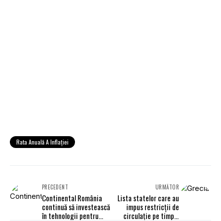
Rata Anuală A Inflaţiei
PRECEDENT
URMĂTOR
Continental România
Lista statelor care au
continuă să investească
impus restricţii de
în tehnologii pentru
circulaţie pe timpul