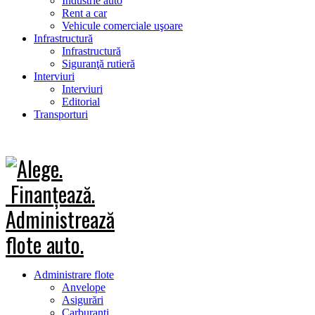
Industrie auto
Rent a car
Vehicule comerciale uşoare
Infrastructură
Infrastructură
Siguranţă rutieră
Interviuri
Interviuri
Editorial
Transporturi
Administrare flote
Anvelope
Asigurări
Carburanţi