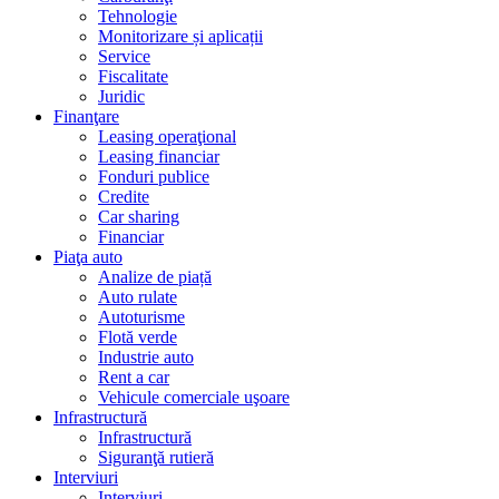
Tehnologie
Monitorizare și aplicații
Service
Fiscalitate
Juridic
Finanţare
Leasing operaţional
Leasing financiar
Fonduri publice
Credite
Car sharing
Financiar
Piaţa auto
Analize de piață
Auto rulate
Autoturisme
Flotă verde
Industrie auto
Rent a car
Vehicule comerciale uşoare
Infrastructură
Infrastructură
Siguranţă rutieră
Interviuri
Interviuri