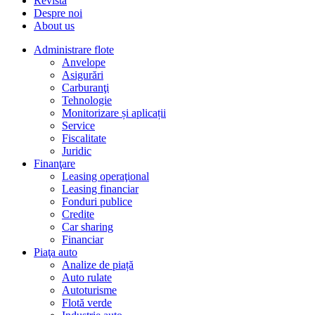
Revista
Despre noi
About us
Administrare flote
Anvelope
Asigurări
Carburanţi
Tehnologie
Monitorizare și aplicații
Service
Fiscalitate
Juridic
Finanţare
Leasing operaţional
Leasing financiar
Fonduri publice
Credite
Car sharing
Financiar
Piaţa auto
Analize de piață
Auto rulate
Autoturisme
Flotă verde