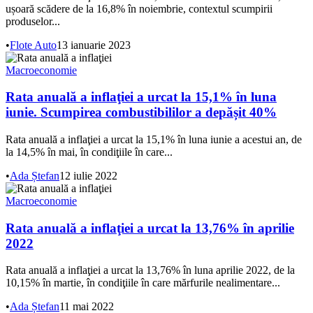
ușoară scădere de la 16,8% în noiembrie, contextul scumpirii
produselor...
•
Flote Auto
13 ianuarie 2023
Macroeconomie
Rata anuală a inflaţiei a urcat la 15,1% în luna
iunie. Scumpirea combustibililor a depășit 40%
Rata anuală a inflaţiei a urcat la 15,1% în luna iunie a acestui an, de
la 14,5% în mai, în condiţiile în care...
•
Ada Ștefan
12 iulie 2022
Macroeconomie
Rata anuală a inflaţiei a urcat la 13,76% în aprilie
2022
Rata anuală a inflaţiei a urcat la 13,76% în luna aprilie 2022, de la
10,15% în martie, în condiţiile în care mărfurile nealimentare...
•
Ada Ștefan
11 mai 2022