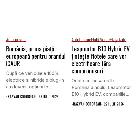
Autoturisme
Autoturisme
Flotă Verde
Piaţa Auto
România, prima piață
Leapmotor B10 Hybrid EV
europeană pentru brandul
țintește flotele care vor
iCAUR
electrificare fără
compromisuri
După ce vehiculele 100%
electrice și hibridele plug-in
Odată cu lansarea în
au devenit opțiuni tot...
România a noului Leapmotor
B10 Hybrid EV, companiile...
•
RĂZVAN CODOREAN
23 IULIE 2026
•
RĂZVAN CODOREAN
22 IULIE 2026