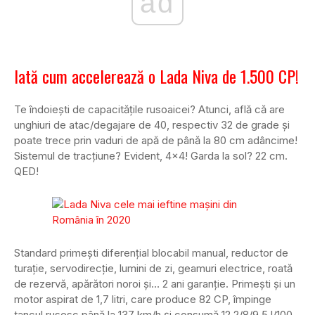
ad
Iată cum accelerează o Lada Niva de 1.500 CP!
Te îndoiești de capacitățile rusoaicei? Atunci, află că are
unghiuri de atac/degajare de 40, respectiv 32 de grade și
poate trece prin vaduri de apă de până la 80 cm adâncime!
Sistemul de tracțiune? Evident, 4×4! Garda la sol? 22 cm.
QED!
Standard primești diferențial blocabil manual, reductor de
turație, servodirecție, lumini de zi, geamuri electrice, roată
de rezervă, apărători noroi și… 2 ani garanție. Primești și un
motor aspirat de 1,7 litri, care produce 82 CP, împinge
tancul rusesc până la 137 km/h și consumă 12,2/8/9,5 l/100