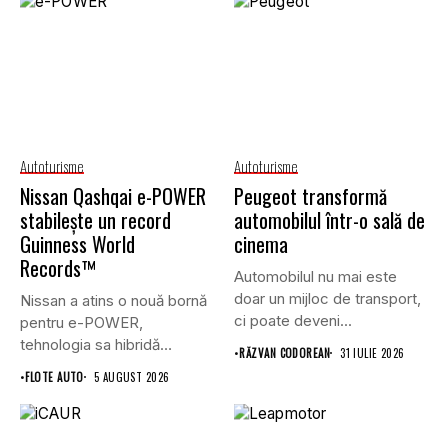
Autoturisme
Autoturisme
Nissan Qashqai e-POWER
Peugeot transformă
stabilește un record
automobilul într-o sală de
Guinness World
cinema
Records™
Automobilul nu mai este
doar un mijloc de transport,
Nissan a atins o nouă bornă
ci poate deveni...
pentru e-POWER,
tehnologia sa hibridă
•
RĂZVAN CODOREAN
31 IULIE 2026
unică,...
•
FLOTE AUTO
5 AUGUST 2026