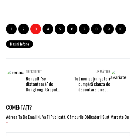
1
2
3
4
5
6
7
8
9
10
Maşini Ieftine
PRECEDENT
URMĂTOR
Renault "se
Tot mai puţini şoferi
distanţează" de
cumpără clauza de
Dongfeng. Grupul
decontare directă
francez, nerecomandat
pentru RCA
pentru investiţii
COMENTAȚI?
Adresa Ta De Email Nu Va Fi Publicată.
Câmpurile Obligatorii Sunt Marcate Cu
*