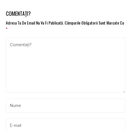
francez, nerecomandat
pentru RCA
pentru investiţii
COMENTAȚI?
Adresa Ta De Email Nu Va Fi Publicată.
Câmpurile Obligatorii Sunt Marcate Cu
*