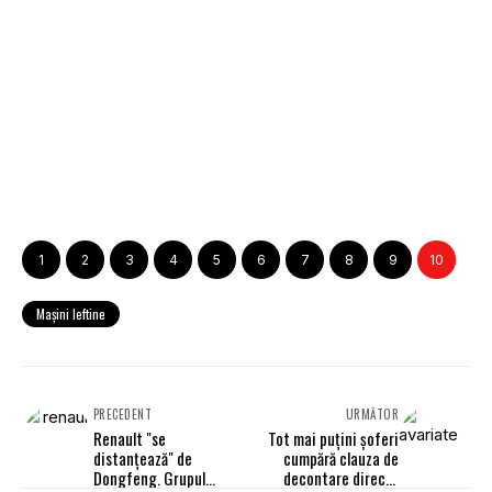
1
2
3
4
5
6
7
8
9
10
Maşini Ieftine
PRECEDENT
URMĂTOR
Renault "se
Tot mai puţini şoferi
distanţează" de
cumpără clauza de
Dongfeng. Grupul
decontare directă