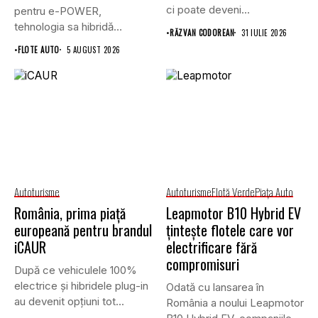
ci poate deveni...
pentru e-POWER,
tehnologia sa hibridă
•
RĂZVAN CODOREAN
31 IULIE 2026
unică,...
•
FLOTE AUTO
5 AUGUST 2026
Autoturisme
Autoturisme
Flotă Verde
Piaţa Auto
România, prima piață
Leapmotor B10 Hybrid EV
europeană pentru brandul
țintește flotele care vor
iCAUR
electrificare fără
compromisuri
După ce vehiculele 100%
electrice și hibridele plug-in
Odată cu lansarea în
au devenit opțiuni tot...
România a noului Leapmotor