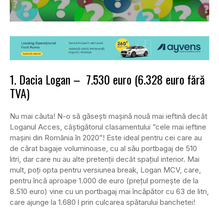
1. Dacia Logan – 7.530 euro (6.328 euro fără
TVA)
Nu mai căuta! N-o să găsești mașină nouă mai ieftină decât
Loganul Acces, câștigătorul clasamentului ”cele mai ieftine
mașini din România în 2020”! Este ideal pentru cei care au
de cărat bagaje voluminoase, cu al său portbagaj de 510
litri, dar care nu au alte pretenții decât spațiul interior. Mai
mult, poți opta pentru versiunea break, Logan MCV, care,
pentru încă aproape 1.000 de euro (prețul pornește de la
8.510 euro) vine cu un portbagaj mai încăpător cu 63 de litri,
care ajunge la 1.680 l prin culcarea spătarului banchetei!