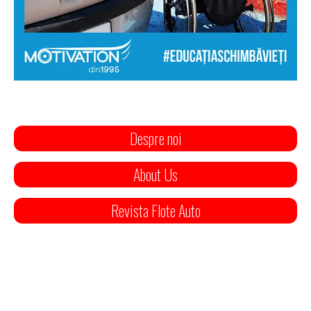
Despre noi
About Us
Revista Flote Auto