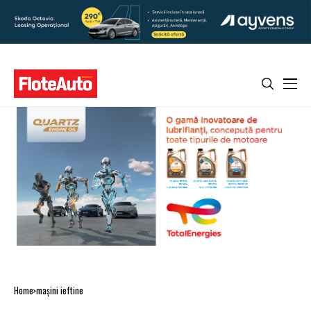
Home
maşini ieftine