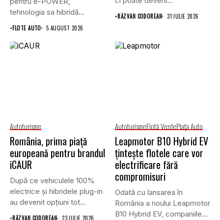
ci poate deveni...
pentru e-POWER,
tehnologia sa hibridă
•
RĂZVAN CODOREAN
31 IULIE 2026
unică,...
•
FLOTE AUTO
5 AUGUST 2026
Autoturisme
Autoturisme
Flotă Verde
Piaţa Auto
România, prima piață
Leapmotor B10 Hybrid EV
europeană pentru brandul
țintește flotele care vor
iCAUR
electrificare fără
compromisuri
După ce vehiculele 100%
electrice și hibridele plug-in
Odată cu lansarea în
au devenit opțiuni tot...
România a noului Leapmotor
B10 Hybrid EV, companiile...
•
RĂZVAN CODOREAN
23 IULIE 2026