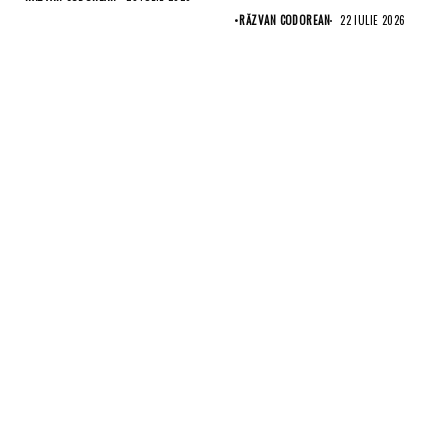
•
RĂZVAN CODOREAN
22 IULIE 2026