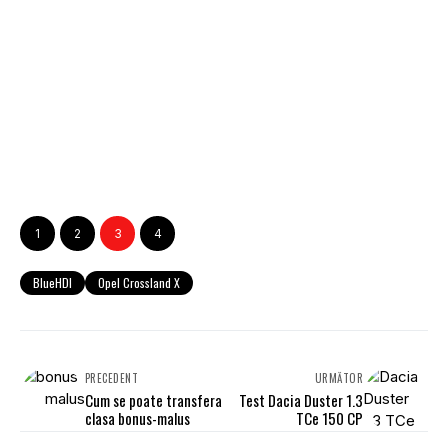
1
2
3
4
BlueHDI
Opel Crossland X
PRECEDENT
URMĂTOR
Cum se poate transfera
Test Dacia Duster 1.3
clasa bonus-malus
TCe 150 CP