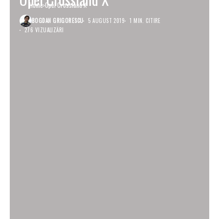
Home
Opel Crossland X
BOGDAN GRIGORESCU
5 AUGUST 2019
1 MIN. CITIRE
276 VIZUALIZĂRI