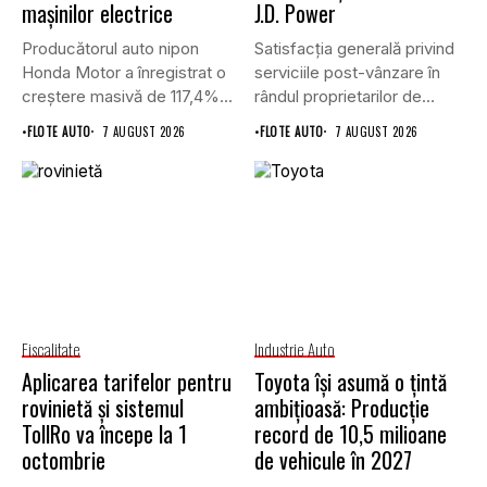
mașinilor electrice
J.D. Power
Producătorul auto nipon
Satisfacția generală privind
Honda Motor a înregistrat o
serviciile post-vânzare în
creștere masivă de 117,4%...
rândul proprietarilor de
vehicule cu energie...
•
FLOTE AUTO
7 AUGUST 2026
•
FLOTE AUTO
7 AUGUST 2026
Fiscalitate
Industrie Auto
Aplicarea tarifelor pentru
Toyota își asumă o țintă
rovinietă și sistemul
ambițioasă: Producție
TollRo va începe la 1
record de 10,5 milioane
octombrie
de vehicule în 2027