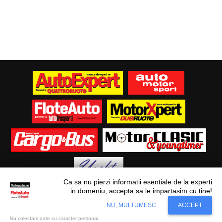
Ca sa nu pierzi informatii esentiale de la experti
in domeniu, accepta sa le impartasim cu tine!
Situl nostru utilizeaza cookies. Ce inseamna
© Flote Auto. Toate drepturile rezervate.
Accept
NU, MULTUMESC
ACCEPT
cookie?
Aflati mai mult...
Editorial
Asigurări
Fiscalitate
Juridic
Financiar
Analize De Piață
Transporturi
Nu colectam date cu caracter personal.