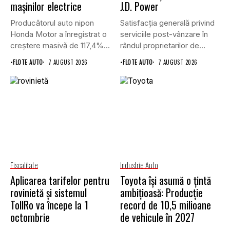
mașinilor electrice
J.D. Power
Producătorul auto nipon
Satisfacția generală privind
Honda Motor a înregistrat o
serviciile post-vânzare în
creștere masivă de 117,4%...
rândul proprietarilor de
vehicule cu energie...
•
FLOTE AUTO
7 AUGUST 2026
•
FLOTE AUTO
7 AUGUST 2026
Fiscalitate
Industrie Auto
Aplicarea tarifelor pentru
Toyota își asumă o țintă
rovinietă și sistemul
ambițioasă: Producție
TollRo va începe la 1
record de 10,5 milioane
octombrie
de vehicule în 2027