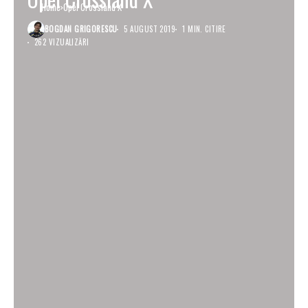
Home
Opel Crossland X
BOGDAN GRIGORESCU
5 AUGUST 2019
1 MIN. CITIRE
262 VIZUALIZĂRI