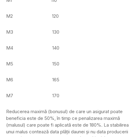
M1 110
M2 120
M3 130
M4 140
M5 150
M6 165
M7 170
Reducerea maximă (bonusul) de care un asigurat poate
beneficia este de 50%, în timp ce penalizarea maximă
(malusul) care poate fi aplicată este de 180%. La stabilirea
unui malus contează data plăţii daunei şi nu data producerii