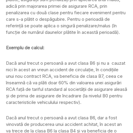
adică prin majorarea primei de asigurare RCA, prin
penalizarea cu două clase pentru fiecare eveniment pentru
care s-a plătit o despăgubire. Pentru o perioadă de
referinţă se poate aplica o singură penalizare/malus (în
funcţie de numărul daunelor plătite în această perioadă).
Exemplu de calcul:
Dacă anul trecut o persoană a avut clasa B6 şi nu a cauzat
nici în acest an vreun accident de circulaţie, în condițiile
unui nou contract RCA, va beneficia de clasa B7, ceea ce
înseamnă că va plăti doar 60% din valoarea unei asigurări
RCA faţă de tariful standard al societății de asigurare aleasă
și de prima de asigurare de încadrare (la nivelul B0 pentru
caracteristicile vehiculului respectiv).
Dacă anul trecut o persoană a avut clasa B6, dar a fost
vinovată de producerea unui accident achitat, în acest an
va trece de la clasa B6 la clasa B4 şi va beneficia de o