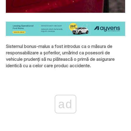
Sistemul bonus-malus a fost introdus ca o măsura de
responsabilizare a şoferilor, umărind ca posesorii de
vehicule prudenţi să nu plătească o primă de asigurare
identică cu a celor care produc accidente.
ad