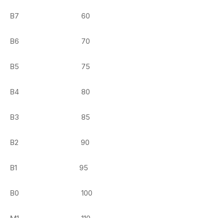
B7 60
B6 70
B5 75
B4 80
B3 85
B2 90
B1 95
B0 100