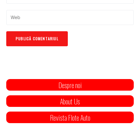
Despre noi
About Us
Revista Flote Auto