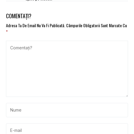
deputaţilor
COMENTAȚI?
Adresa Ta De Email Nu Va Fi Publicată.
Câmpurile Obligatorii Sunt Marcate Cu
*