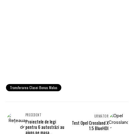
Transferarea Clasei Bonus Malus
PRECEDENT
URMĂTOR
Proiectele de legi
Test Opel Crossland X
pentru 6 autostrăzi au
1.5 BlueHDI
ajuns pe masa