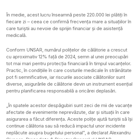
În medie, acest lucru înseamnă peste 220.000 lei plătiți în
fiecare zi – ceea ce confirmă frecvența mare a situațiilor în
care turiștii au nevoie de sprijin financiar și de asistență
medicală.
Conform UNSAR, numărul polițelor de călătorie a crescut
cu aproximativ 12% față de 2024, semn al unei preocupări
tot mai mari pentru protecția financiară în timpul vacanțelor.
Practic, în condițiile în care costurile medicale în străinătate
pot fi semnificative, iar riscurile asociate călătoriilor sunt
diverse, asigurările de călătorie devin un instrument esențial
pentru planificarea responsabilă a oricărei deplasări.
„În spatele acestor despăgubiri sunt zeci de mii de vacanțe
afectate de evenimente neprevăzute, dar și situații în care
asigurarea a făcut diferența. Aceste polițe ajută turiștii să își
continue călătoria sau să reducă impactul unor incidente
neplăcute asupra bugetului personal”, a declarat Alexandru