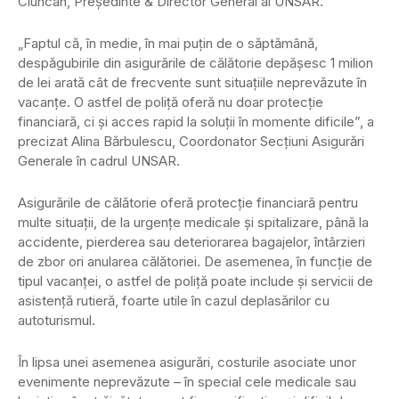
Ciuncan, Președinte & Director General al UNSAR.
„Faptul că, în medie, în mai puțin de o săptămână,
despăgubirile din asigurările de călătorie depășesc 1 milion
de lei arată cât de frecvente sunt situațiile neprevăzute în
vacanțe. O astfel de poliță oferă nu doar protecție
financiară, ci și acces rapid la soluții în momente dificile”, a
precizat Alina Bărbulescu, Coordonator Secțiuni Asigurări
Generale în cadrul UNSAR.
Asigurările de călătorie oferă protecție financiară pentru
multe situații, de la urgențe medicale și spitalizare, până la
accidente, pierderea sau deteriorarea bagajelor, întârzieri
de zbor ori anularea călătoriei. De asemenea, în funcție de
tipul vacanței, o astfel de poliță poate include și servicii de
asistență rutieră, foarte utile în cazul deplasărilor cu
autoturismul.
În lipsa unei asemenea asigurări, costurile asociate unor
evenimente neprevăzute – în special cele medicale sau