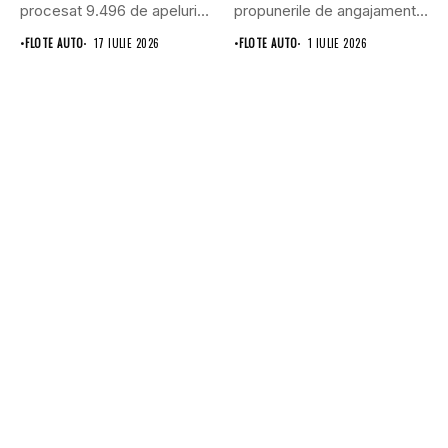
procesat 9.496 de apeluri
propunerile de angajamente
primite...
formulate de Allianz-Ţiriac
•
FLOTE AUTO
17 IULIE 2026
•
FLOTE AUTO
1 IULIE 2026
Asigurări...