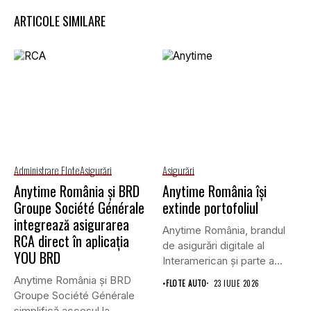
ARTICOLE SIMILARE
Administrare Flote
Asigurări
Asigurări
Anytime România și BRD
Anytime România își
Groupe Société Générale
extinde portofoliul
integrează asigurarea
Anytime România, brandul
RCA direct în aplicația
de asigurări digitale al
YOU BRD
Interamerican și parte a
Grupului...
Anytime România și BRD
•
FLOTE AUTO
23 IULIE 2026
Groupe Société Générale
simplifică accesul la