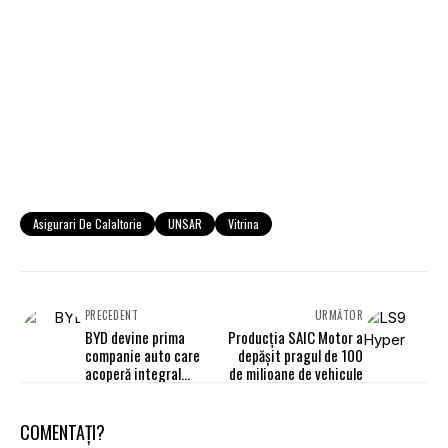
Asigurari De Calaltorie
UNSAR
Vitrina
PRECEDENT
URMĂTOR
BYD devine prima
Producția SAIC Motor a
companie auto care
depășit pragul de 100
acoperă integral
de milioane de vehicule
daunele pentru
parcarea inteligentă și
condusul urban asistat
COMENTAȚI?