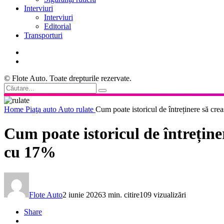
Interviuri
Interviuri
Editorial
Transporturi
© Flote Auto. Toate drepturile rezervate.
Home
Piaţa auto
Auto rulate
Cum poate istoricul de întreținere să cre
Cum poate istoricul de întreține
cu 17%
Flote Auto
2 iunie 2026
3 min. citire
109 vizualizări
Share