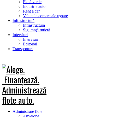
Flotă verde
Industrie auto
Rent a car
Vehicule comerciale uşoare
Infrastructură
Infrastructură
Siguranţă rutieră
Interviuri
Interviuri
Editorial
Transporturi
Administrare flote
Anvelope