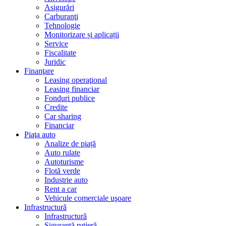
Asigurări
Carburanţi
Tehnologie
Monitorizare și aplicații
Service
Fiscalitate
Juridic
Finanţare
Leasing operaţional
Leasing financiar
Fonduri publice
Credite
Car sharing
Financiar
Piaţa auto
Analize de piață
Auto rulate
Autoturisme
Flotă verde
Industrie auto
Rent a car
Vehicule comerciale uşoare
Infrastructură
Infrastructură
Siguranţă rutieră