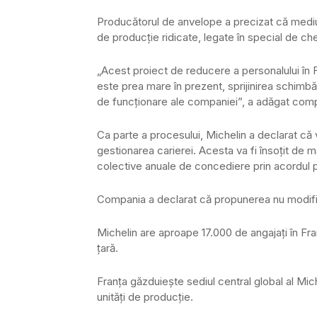
Producătorul de anvelope a precizat că mediu
de producție ridicate, legate în special de che
„Acest proiect de reducere a personalului în 
este prea mare în prezent, sprijinirea schimbă
de funcționare ale companiei”, a adăgat com
Ca parte a procesului, Michelin a declarat că
gestionarea carierei. Acesta va fi însoțit de m
colective anuale de concediere prin acordul pă
Compania a declarat că propunerea nu modifică
Michelin are aproape 17.000 de angajați în Fran
țară.
Franța găzduiește sediul central global al Mic
unități de producție.