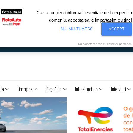
Ca sa nu pierzi informatii esentiale de la experti in
domeniu, accepta sa le impartasim cu tine!
NU, MULTUMESC
ACCEPT
Nu colectam date cu caracter personal.
ote
Finanţare
Piaţa Auto
Infrastructură
Interviuri