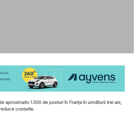
aproximativ 1.500 de posturi în Franța în următorii trei ani,
reduce costurile.