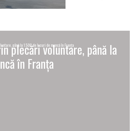
in plecări voluntare, până la
oluntare, până la 1.500 de locuri de muncă în Franța
ncă în Franța