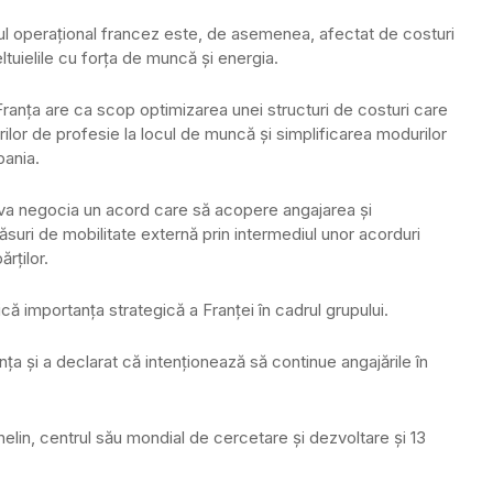
l operațional francez este, de asemenea, afectat de costuri
ltuielile cu forța de muncă și energia.
Franța are ca scop optimizarea unei structuri de costuri care
rilor de profesie la locul de muncă și simplificarea modurilor
pania.
 va negocia un acord care să acopere angajarea și
ăsuri de mobilitate externă prin intermediul unor acorduri
rților.
 importanța strategică a Franței în cadrul grupului.
ța și a declarat că intenționează să continue angajările în
helin, centrul său mondial de cercetare și dezvoltare și 13