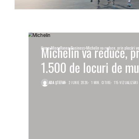
Michelin va reduce, pr
Home
Miscellanea
Business
Michelin va reduce, prin plecări v
1.500 de locuri de mu
ADA ȘTEFAN
2 IUNIE 2026
1 MIN. CITIRE
115 VIZUALIZĂRI