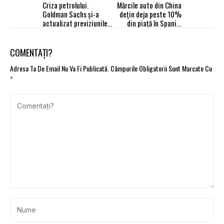
Criza petrolului.
Mărcile auto din China
Goldman Sachs și-a
dețin deja peste 10%
actualizat previziunile
din piață în Spania,
în creștere. Prețul
Marea Britanie și
țițeiul Brent a urcat la
Norvegia
109 dolari/baril
COMENTAȚI?
Adresa Ta De Email Nu Va Fi Publicată.
Câmpurile Obligatorii Sunt Marcate Cu
*