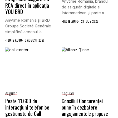
Anytime România, brandul
RCA direct în aplicația
de asigurări digitale al
YOU BRD
Interamerican și parte a
Grupului...
Anytime România și BRD
•
FLOTE AUTO
23 IULIE 2026
Groupe Société Générale
simplifică accesul la
asigurările auto...
•
FLOTE AUTO
3 AUGUST 2026
Asigurări
Asigurări
Peste 11.600 de
Consiliul Concurenţei
interacțiuni telefonice
pune în dezbatere
gestionate de Call
angajamentele propuse