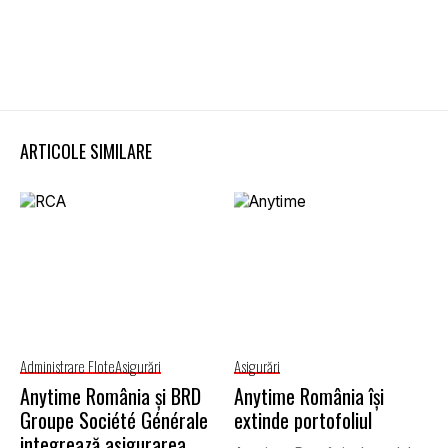
ARTICOLE SIMILARE
Administrare Flote
Asigurări
Asigurări
Anytime România și BRD
Anytime România își
Groupe Société Générale
extinde portofoliul
integrează asigurarea