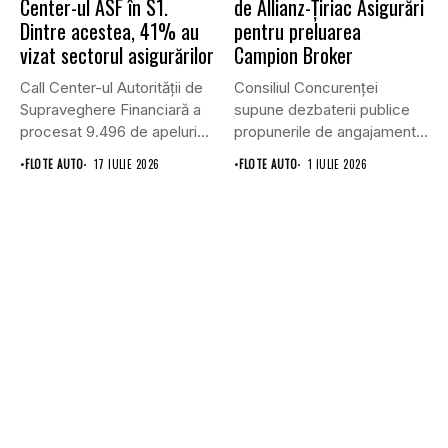
Center-ul ASF în S1.
de Allianz-Ţiriac Asigurări
Dintre acestea, 41% au
pentru preluarea
vizat sectorul asigurărilor
Campion Broker
Call Center-ul Autorității de
Consiliul Concurenţei
Supraveghere Financiară a
supune dezbaterii publice
procesat 9.496 de apeluri
propunerile de angajamente
primite...
formulate de Allianz-Ţiriac
•
FLOTE AUTO
17 IULIE 2026
•
FLOTE AUTO
1 IULIE 2026
Asigurări...