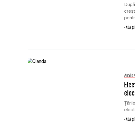
După 
creșt
pentr
•
ADA Ș
Analiz
Elec
elec
Țăril
elect
•
ADA Ș