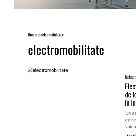
Home
electromobilitate
electromobilitate
Indust
Elec
de l
în i
Un se
către
valoa