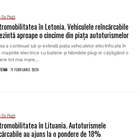
e De Piață
tromobilitatea în Letonia. Vehiculele reîncărcabile
ezintă aproape o cincime din piața autoturismelor
ia a continuat să-și extindă piața vehiculelor electrificate în
 mașinile electrice cu baterie și hibridele plug-in câștigând o
re tot mai mare...
TEFAN
11 FEBRUARIE 2026
e De Piață
tromobilitatea în Lituania. Autoturismele
cărcabile au ajuns la o pondere de 18%