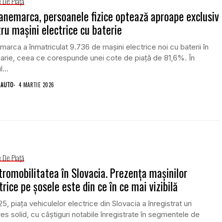
e De Piață
anemarca, persoanele fizice optează aproape exclusiv
ru mașini electrice cu baterie
arca a înmatriculat 9.736 de mașini electrice noi cu baterii în
arie, ceea ce corespunde unei cote de piață de 81,6%. În
...
 AUTO
4 MARTIE 2026
e De Piață
tromobilitatea în Slovacia. Prezența mașinilor
trice pe șosele este din ce în ce mai vizibilă
25, piața vehiculelor electrice din Slovacia a înregistrat un
es solid, cu câștiguri notabile înregistrate în segmentele de