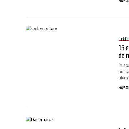
•
ADA Ș
Juridic
15 a
de r
În sp
un ca
ultimii
•
ADA Ș