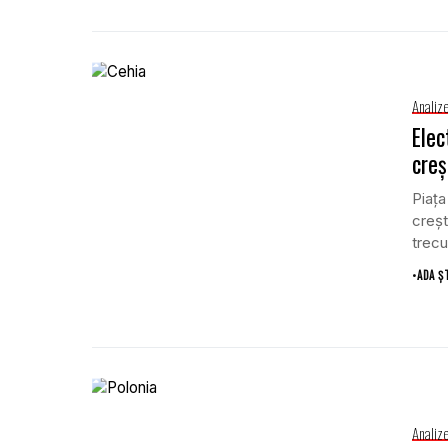
Analiz
Elec
creș
Piața
creșt
trecut
•
ADA Ș
Analiz