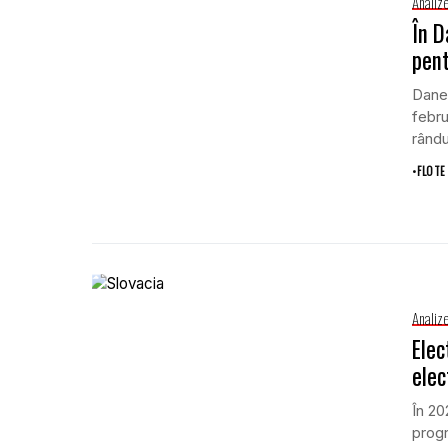
Analiz
În D
pent
Danem
febru
rândul
•
FLOTE
Analiz
Elec
elec
În 20
progr