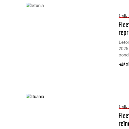
Analiz
Elec
repr
Leton
2025,
ponde
•
ADA Ș
Analiz
Elec
reîn