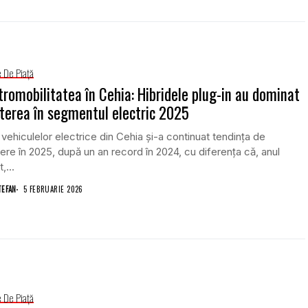
e De Piață
tromobilitatea în Cehia: Hibridele plug-in au dominat
terea în segmentul electric 2025
 vehiculelor electrice din Cehia și-a continuat tendința de
ere în 2025, după un an record în 2024, cu diferența că, anul
,...
TEFAN
5 FEBRUARIE 2026
e De Piață