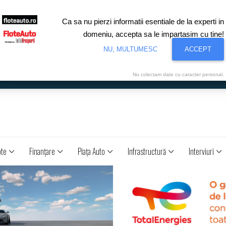
Ca sa nu pierzi informatii esentiale de la experti in
domeniu, accepta sa le impartasim cu tine!
NU, MULTUMESC
ACCEPT
Nu colectam date cu caracter personal.
ote
Finanţare
Piaţa Auto
Infrastructură
Interviuri