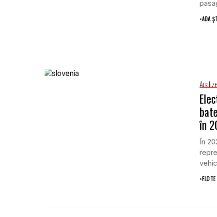
pasag
•
ADA Ș
Analiz
Elec
bate
în 
În 20
repre
vehic
•
FLOTE