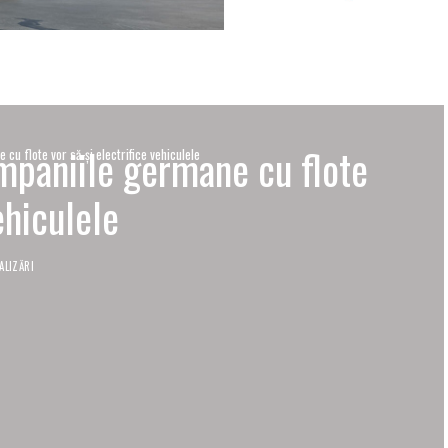
mpaniile germane cu flote
cu flote vor să-și electrifice vehiculele
ehiculele
ALIZĂRI