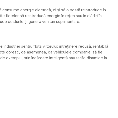
ă consume energie electrică, ci și să o poată reintroduce în
e flotelor să reintroducă energie în rețea sau în clădiri în
educe costurile și genera venituri suplimentare.
ndustriei pentru flota viitorului: întreținere redusă, rentabilă
 flote doresc, de asemenea, ca vehiculele companiei să fie
– de exemplu, prin încărcare inteligentă sau tarife dinamice la