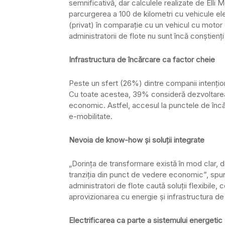
semnificativă, dar calculele realizate de Elli 
parcurgerea a 100 de kilometri cu vehicule ele
(privat) în comparație cu un vehicul cu motor
administratorii de flote nu sunt încă conștien
Infrastructura de încărcare ca factor cheie
Peste un sfert (26%) dintre companii intențio
Cu toate acestea, 39% consideră dezvoltarea 
economic. Astfel, accesul la punctele de încă
e-mobilitate.
Nevoia de know-how și soluții integrate
„Dorința de transformare există în mod clar,
tranziția din punct de vedere economic”, spun
administratori de flote caută soluții flexibil
aprovizionarea cu energie și infrastructura de
Electrificarea ca parte a sistemului energetic