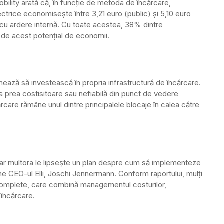
Mobility arată că, în funcție de metoda de încărcare,
ctrice economisește între 3,21 euro (public) și 5,10 euro
 cu ardere internă. Cu toate acestea, 38% dintre
ți de acest potențial de economii.
nează să investească în propria infrastructură de încărcare.
prea costisitoare sau nefiabilă din punct de vedere
rcare rămâne unul dintre principalele blocaje în calea către
 dar multora le lipsește un plan despre cum să implementeze
e CEO-ul Elli, Joschi Jennermann. Conform raportului, mulți
e, complete, care combină managementul costurilor,
 încărcare.