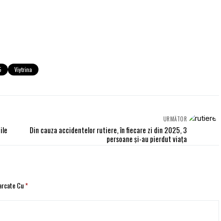
5
Viytrina
URMĂTOR
ile
Din cauza accidentelor rutiere, în fiecare zi din 2025, 3
persoane și-au pierdut viața
Marcate Cu
*