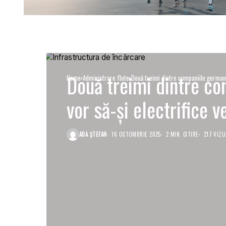
Două treimi dintre co
Home
Administrare flote
Două treimi dintre companiile germane 
vor să-și electrifice v
ADA ȘTEFAN
16 OCTOMBRIE 2025
2 MIN. CITIRE
217 VIZU