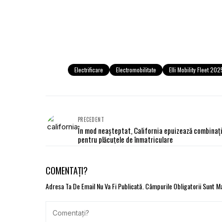
Electrificare
Electromobilitate
Elli Mobility Fleet 202
PRECEDENT
În mod neașteptat, California epuizează combinați
pentru plăcuțele de înmatriculare
COMENTAȚI?
Adresa Ta De Email Nu Va Fi Publicată.
Câmpurile Obligatorii Sunt 