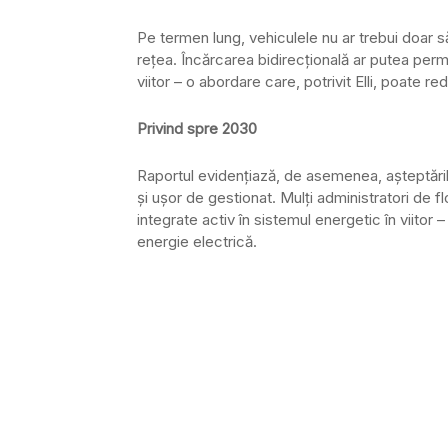
Pe termen lung, vehiculele nu ar trebui doar s
rețea. Încărcarea bidirecțională ar putea permit
viitor – o abordare care, potrivit Elli, poate r
Privind spre 2030
Raportul evidențiază, de asemenea, așteptările i
și ușor de gestionat. Mulți administratori de
integrate activ în sistemul energetic în viitor 
energie electrică.