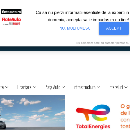
Ca sa nu pierzi informatii esentiale de la experti in
domeniu, accepta sa le impartasim cu tine!
NU, MULTUMESC
ACCEPT
Nu colectam date cu caracter personal.
ote
Finanţare
Piaţa Auto
Infrastructură
Interviuri