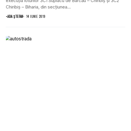
execuţia loturilor 3C1 Suplacu de Barcău – Chiribiş şi 3C2
Chiribiş – Biharia, din secţiunea...
•
ADA ȘTEFAN
14 IUNIE 2019