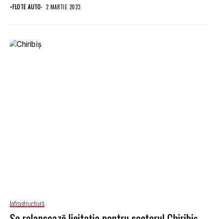
•
FLOTE AUTO
2 MARTIE 2023
Infrastructură
Se relansează licitația pentru sectorul Chiribiș –