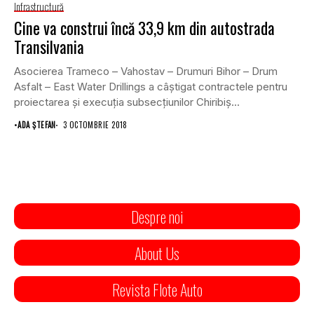
Infrastructură
Cine va construi încă 33,9 km din autostrada
Transilvania
Asocierea Trameco – Vahostav – Drumuri Bihor – Drum
Asfalt – East Water Drillings a câştigat contractele pentru
proiectarea şi execuţia subsecţiunilor Chiribiş...
•
ADA ȘTEFAN
3 OCTOMBRIE 2018
Despre noi
About Us
Revista Flote Auto