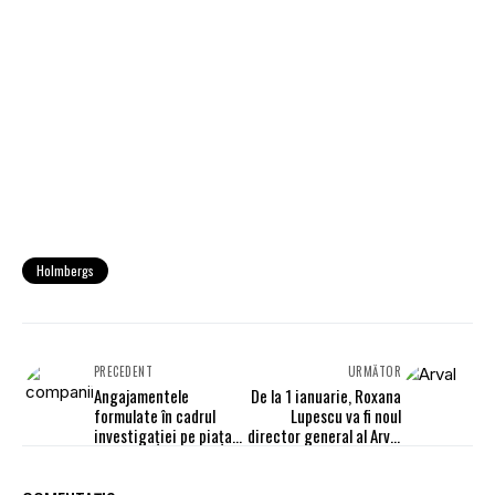
Holmbergs
PRECEDENT
URMĂTOR
Angajamentele
De la 1 ianuarie, Roxana
formulate în cadrul
Lupescu va fi noul
investigației pe piața
director general al Arval
de leasing operațional,
România
în dezbatere publică