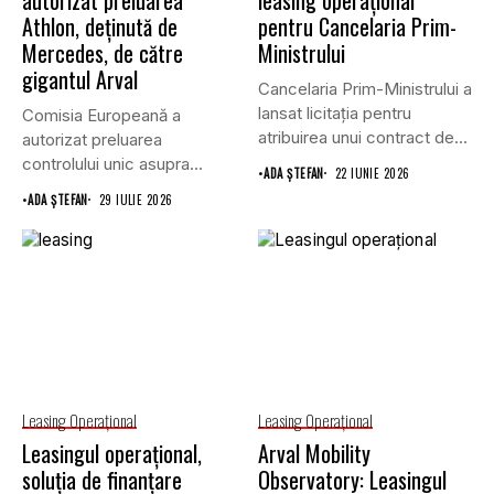
Athlon, deținută de
pentru Cancelaria Prim-
Mercedes, de către
Ministrului
gigantul Arval
Cancelaria Prim-Ministrului a
lansat licitația pentru
Comisia Europeană a
atribuirea unui contract de
autorizat preluarea
furnizare a...
controlului unic asupra
•
ADA ȘTEFAN
22 IUNIE 2026
companiei de leasing
•
ADA ȘTEFAN
29 IULIE 2026
Athlon...
Leasing Operaţional
Leasing Operaţional
Leasingul operațional,
Arval Mobility
soluția de finanțare
Observatory: Leasingul