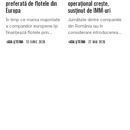
preferată de flotele din
operațional crește,
Europa
susținut de IMM-uri
În timp ce marea majoritate
Jumătate dintre companiile
a companiilor europene își
din România iau în
finanțează flotele prin...
considerare introducerea
sau creșterea leasingului...
•
ADA ȘTEFAN
12 IUNIE 2026
•
ADA ȘTEFAN
27 MAI 2026