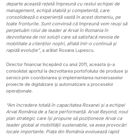
departe această reţetă împreună cu restul echipei de
management, echipă stabilă și competentă, care
consolidează o experienţă vastă în acest domeniu, pe
toate fronturile. Sunt convinsă că împreună vom reuşi să
perpetuăm rolul de leader al Arval în Romania în
dezvoltarea de noi soluţii care să satisfacă nevoia de
mobilitate a clienţilor noştri, aflată într-o continuă și
rapidă evoluţie”
, a arătat Roxana Lupescu.
Director financiar începând cu anul 2011, aceasta şi-a
consolidat aportul la dezvoltarea portofoliului de produse şi
servicii prin coordonarea şi implementarea numeroaselor
proiecte de digitalizare şi automatizare a proceselor
operaţionale.
“Am încredere totală în capacitatea Roxanei și a echipei
Arval România de a face performanță. Arval Beyond, noul
plan strategic care îşi propune să poziţioneze Arval ca
leader global al mobilităţii sustenabile, va avea provocări
locale importante. Piaţa din România evoluează rapid