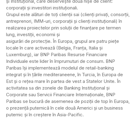
şi Instituţional, care deserveşte două nişe de client:
corporaţii şi investitori instituţionali.
Grupul este alături de toţi clienţii sai (clienţi privaţi, consorţii,
antreprenori, IMM-uri, corporaţii şi clienţi instituţionali) în
realizarea proiectelor prin soluţii de finanţare pe termen
lung, investiţii, economii şi
asigurări de protecţie. În Europa, grupul are patru pieţe
locale în care activează (Belgia, Franţa, Italia şi
Luxemburg), iar BNP Paribas Resurse Financiare
Individuale este lider în împrumuturi de consum. BNP
Paribas îşi implementează modelul de retail-banking
integrat şi în ţările mediteraneene, în Turcia, în Europa de
Est şi o reţea mare în partea de vest a Statelor Unite. În
activitatea sa din zonele de Banking Instituţional şi
Corporate sau Servicii Financiare Internaţionale, BNP
Paribas se bucură de asemenea de poziţii de top în Europa,
o prezenţă puternică în cele două Americi şi un business
puternic şi în creştere în Asia-Pacific.