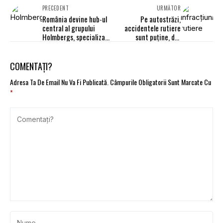
PRECEDENT
URMĂTOR
România devine hub-ul
Pe autostrăzi,
central al grupului
accidentele rutiere
Holmbergs, specializat
sunt puţine, dar
în soluții de siguranță
devastatoare
auto
COMENTAȚI?
Adresa Ta De Email Nu Va Fi Publicată.
Câmpurile Obligatorii Sunt Marcate Cu
*