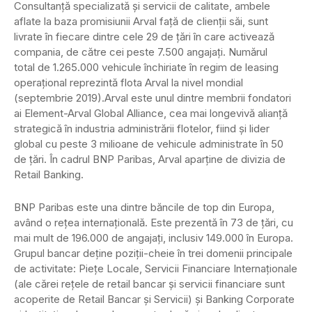
Consultanţă specializată şi servicii de calitate, ambele
aflate la baza promisiunii Arval faţă de clienţii săi, sunt
livrate în fiecare dintre cele 29 de ţări în care activează
compania, de către cei peste 7.500 angajaţi. Numărul
total de 1.265.000 vehicule închiriate în regim de leasing
operaţional reprezintă flota Arval la nivel mondial
(septembrie 2019).Arval este unul dintre membrii fondatori
ai Element-Arval Global Alliance, cea mai longevivă alianţă
strategică în industria administrării flotelor, fiind şi lider
global cu peste 3 milioane de vehicule administrate în 50
de ţări. În cadrul BNP Paribas, Arval aparţine de divizia de
Retail Banking.
BNP Paribas este una dintre băncile de top din Europa,
având o reţea internaţională. Este prezentă în 73 de ţări, cu
mai mult de 196.000 de angajaţi, inclusiv 149.000 în Europa.
Grupul bancar deţine poziţii-cheie în trei domenii principale
de activitate: Pieţe Locale, Servicii Financiare Internaţionale
(ale cărei reţele de retail bancar şi servicii financiare sunt
acoperite de Retail Bancar şi Servicii) şi Banking Corporate