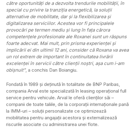
către oportunităţi de a dezvolta trendurile mobilităţii, în
special cu privire la tranziţia energetică, la soluţii
alternative de mobilitate, dar şi la flexibilizarea şi
digitalizarea serviciilor. Acestea vor fi principalele
provocări pe termen mediu și lung în fața cărora
competențele profesionale ale Roxanei sunt un răspuns
foarte adecvat. Mai mult, prin prisma experienţei și
implicării ei din ultimii 12 ani, consider că Roxana va avea
un rol extrem de important în continuitatea livrării
excelenței în servicii către clienţii noştri, aşa cum i-am
obişnuit”
, a conchis Dan Boiangiu.
Fondată în 1989 şi deţinută în totalitate de BNP Paribas,
compania Arval este specializată în leasing operaţional full
service pentru vehicule. Arval le oferă clienţilor săi –
companii de toate taliile, de la corporaţii internaţionale pană
la IMM-uri – soluţii personalizate ce optimizează
mobilitatea pentru angajaţii acestora şi externalizează
riscurile asociate cu administrarea unei flote.