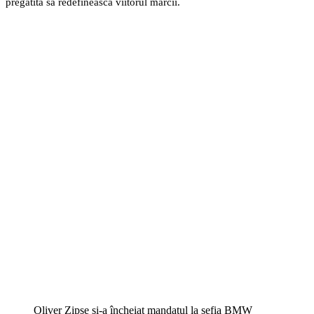
pregătită să redefinească viitorul mărcii.
Oliver Zipse și-a încheiat mandatul la șefia BMW