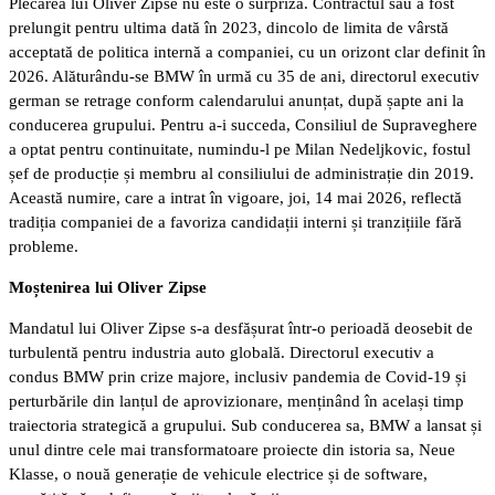
Plecarea lui Oliver Zipse nu este o surpriză. Contractul său a fost
prelungit pentru ultima dată în 2023, dincolo de limita de vârstă
acceptată de politica internă a companiei, cu un orizont clar definit în
2026. Alăturându-se BMW în urmă cu 35 de ani, directorul executiv
german se retrage conform calendarului anunțat, după șapte ani la
conducerea grupului. Pentru a-i succeda, Consiliul de Supraveghere
a optat pentru continuitate, numindu-l pe Milan Nedeljkovic, fostul
șef de producție și membru al consiliului de administrație din 2019.
Această numire, care a intrat în vigoare, joi, 14 mai 2026, reflectă
tradiția companiei de a favoriza candidații interni și tranzițiile fără
probleme.
Moștenirea lui Oliver Zipse
Mandatul lui Oliver Zipse s-a desfășurat într-o perioadă deosebit de
turbulentă pentru industria auto globală. Directorul executiv a
condus BMW prin crize majore, inclusiv pandemia de Covid-19 și
perturbările din lanțul de aprovizionare, menținând în același timp
traiectoria strategică a grupului. Sub conducerea sa, BMW a lansat și
unul dintre cele mai transformatoare proiecte din istoria sa, Neue
Klasse, o nouă generație de vehicule electrice și de software,