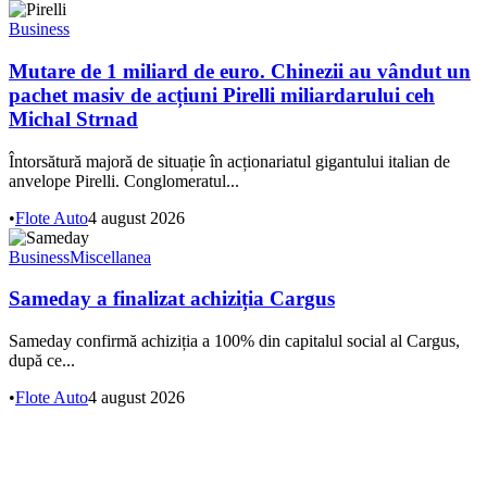
Business
Mutare de 1 miliard de euro. Chinezii au vândut un
pachet masiv de acțiuni Pirelli miliardarului ceh
Michal Strnad
Întorsătură majoră de situație în acționariatul gigantului italian de
anvelope Pirelli. Conglomeratul...
•
Flote Auto
4 august 2026
Business
Miscellanea
Sameday a finalizat achiziția Cargus
Sameday confirmă achiziția a 100% din capitalul social al Cargus,
după ce...
•
Flote Auto
4 august 2026