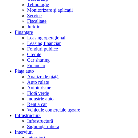
Tehnologie
Monitorizare și aplicații
Service
Fiscalitate
Juridic
Finanţare
Leasing operaţional
Leasing financiar
Fonduri publice
Credite
Car sharing
Financiar
Piaţa auto
Analize de piață
Auto rulate
Autoturisme
Flotă verde
Industrie auto
Rent a car
Vehicule comerciale uşoare
Infrastructură
Infrastructură
Siguranţă rutieră
Interviuri
Interviuri