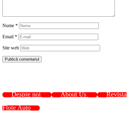
Nume
*
Email
*
Site web
Despre noi
About Us
Revista
Flote Auto