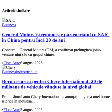
Articole similare
Business
General Motors își reînnoiește parteneriatul cu SAIC
în China pentru încă 20 de ani
Concernul General Motors (GM) a confirmat prelungirea joint-
venture-ului său cu grupul chinez...
•
Flote Auto
6 august 2026
Business
Industrie auto
Bornă istorică pentru Chery International: 20 de
milioane de vehicule vândute la nivel global
Producătorul auto Chery International a anunțat atingerea unei borne
istorice în industria...
•
Flote Auto
5 august 2026