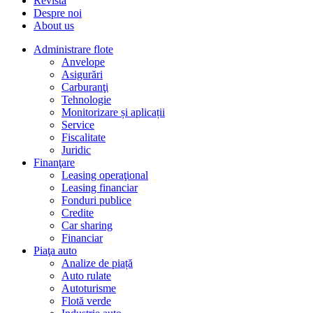
Revista
Despre noi
About us
Administrare flote
Anvelope
Asigurări
Carburanţi
Tehnologie
Monitorizare și aplicații
Service
Fiscalitate
Juridic
Finanţare
Leasing operaţional
Leasing financiar
Fonduri publice
Credite
Car sharing
Financiar
Piaţa auto
Analize de piață
Auto rulate
Autoturisme
Flotă verde