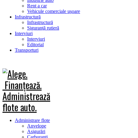
Industrie auto
Rent a car
Vehicule comerciale uşoare
Infrastructură
Infrastructură
Siguranţă rutieră
Interviuri
Interviuri
Editorial
Transporturi
Administrare flote
Anvelope
Asigurări
Carburanţi