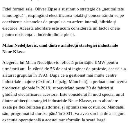
Fidel formei sale, Oliver Zipse a susținut o strategie de „neutralitate
tehnologică”, respingând electrificarea totală și concentrându-se pe
coexistența sistemelor de propulsie cu ardere internă, hibride și
electrice. Această abordare este acum considerată un factor cheie
pentru rezistența la incertitudinile pieței.
Milan Nedeljkovic, unul dintre arhitecții strategiei industriale
Neue Klasse
Alegerea lui Milan Nedeljkovic reflectă prioritățile BMW pentru
următorii ani. În vârstă de 56 de ani și inginer de profesie, acesta s-a
alăturat grupului în 1993. După ce a gestionat mai multe centre
industriale majore (Oxford, Leipzig, München), a preluat conducerea
producției globale în 2019, supervizând peste 30 de fabrici și
ghidând electrificarea acestora. Este considerat în mod special unul
dintre arhitecții strategiei industriale Neue Klasse, cu o abordare
axată pe flexibilitatea platformei și optimizarea costurilor. Mandatul
său, programat să dureze până în 2031, va avea sarcina de a asigura
execuția operațională a acestei transformări la scară largă.